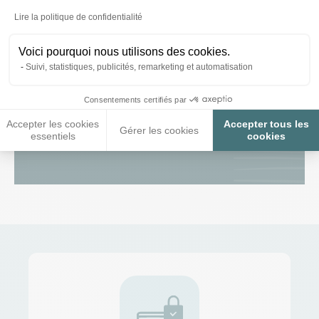
pondre ?
Axeptio consent
Lire la politique de confidentialité
Voici pourquoi nous utilisons des cookies.
Que faire si mes poules mangent leurs
Suivi, statistiques, publicités, remarketing et automatisation
œufs ?
Consentements certifiés par
Accepter les cookies
Accepter tous les
Gérer les cookies
Voir nos conseils et astuces
essentiels
cookies