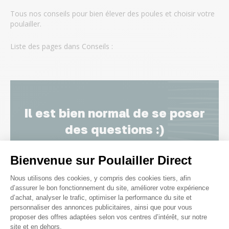
Tous nos conseils pour bien élever des poules et choisir votre
poulailler.
Liste des pages dans Conseils :
Il est bien normal de se poser
des questions :)
Bienvenue sur Poulailler Direct
Que donner aux poules pour qu’elles
Plateforme de Gestion du Consenteme
Nous utilisons des cookies, y compris des cookies tiers, afin
pondent davantage ?
d’assurer le bon fonctionnement du site, améliorer votre expérience
d’achat, analyser le trafic, optimiser la performance du site et
personnaliser des annonces publicitaires, ainsi que pour vous
proposer des offres adaptées selon vos centres d’intérêt, sur notre
Que donner aux poules pour les faire
site et en dehors.