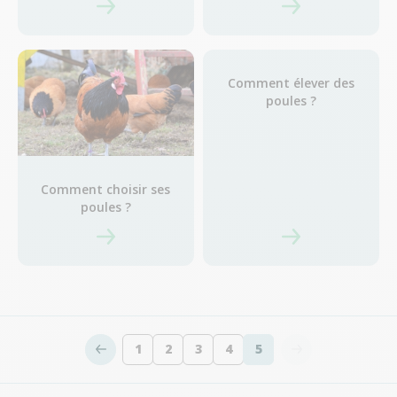
Comment élever des
poules ?
Comment choisir ses
poules ?
1
2
3
4
5
Page
Page
Page
Page
Vous lisez actuellem