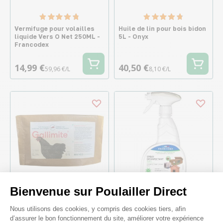
Vermifuge pour volailles
Huile de lin pour bois bidon
liquide Vers O Net 250ML -
5L - Onyx
Francodex
14,99 €
40,50 €
59,96 €/L
8,10 €/L
Bienvenue sur Poulailler Direct
Plateforme de Gestion du Consenteme
Nous utilisons des cookies, y compris des cookies tiers, afin
Anti poux rouges
Spray désinfectant
biologique pour volailles
poulailler 5 en 1 750ML -
d’assurer le bon fonctionnement du site, améliorer votre expérience