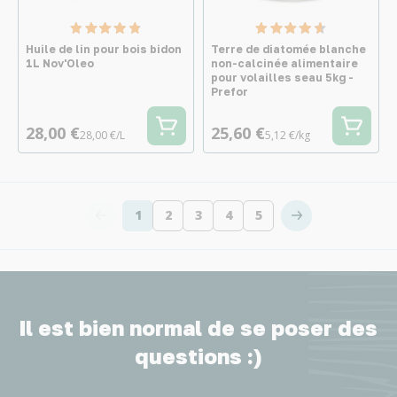
Huile de lin pour bois bidon
Terre de diatomée blanche
1L Nov'Oleo
non-calcinée alimentaire
pour volailles seau 5kg -
Prefor
28,00 €
25,60 €
28,00 €/L
5,12 €/kg
1
2
3
4
5
Vous lisez actuellement la page
Page
Page
Page
Page
Il est bien normal de se poser des
questions :)