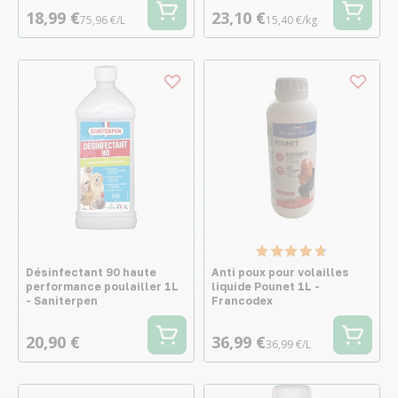
18,99 €
23,10 €
75,96 €/L
15,40 €/kg
Désinfectant 90 haute
Anti poux pour volailles
performance poulailler 1L
liquide Pounet 1L -
- Saniterpen
Francodex
20,90 €
36,99 €
36,99 €/L