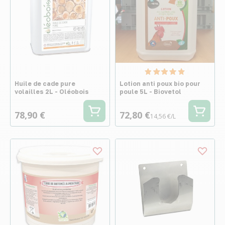
Huile de cade pure
Lotion anti poux bio pour
volailles 2L - Oléobois
poule 5L - Biovetol
78,90 €
72,80 €
14,56 €/L