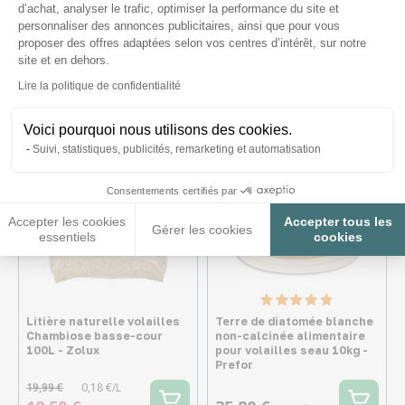
Gallimite recharge L -
Francodex
d’achat, analyser le trafic, optimiser la performance du site et
Bestico
personnaliser des annonces publicitaires, ainsi que pour vous
proposer des offres adaptées selon vos centres d’intérêt, sur notre
39,90 €
12,90 €
site et en dehors.
Axeptio consent
Lire la politique de confidentialité
Voici pourquoi nous utilisons des cookies.
Suivi, statistiques, publicités, remarketing et automatisation
Consentements certifiés par
Accepter les cookies
Accepter tous les
Gérer les cookies
essentiels
cookies
Litière naturelle volailles
Terre de diatomée blanche
Chambiose basse-cour
non-calcinée alimentaire
100L - Zolux
pour volailles seau 10kg -
Prefor
19,99 €
0,18 €/L