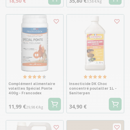
18,50 €
35,80 €
3,58 €/kg
Complément alimentaire
Insecticide DK Choc
volailles Spécial Ponte
concentré poulailler 1L -
400g - Francodex
Saniterpen
11,99 €
34,90 €
29,98 €/kg