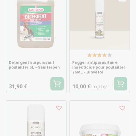
Détergent surpuissant
Fogger antiparasitaire
poulailler 5L - Saniterpen
insecticide pour poulailler
75ML - Biovetol
31,90 €
10,00 €
133,33 €/L