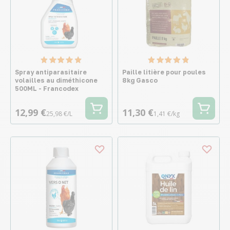
Spray antiparasitaire
Paille litière pour poules
volailles au diméthicone
8kg Gasco
500ML - Francodex
12,99 €
11,30 €
25,98 €/L
1,41 €/kg