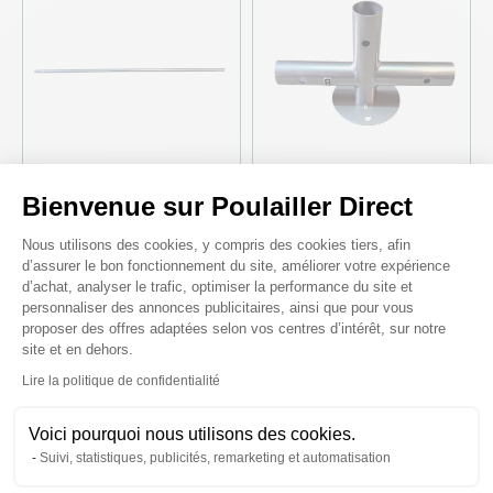
Bienvenue sur Poulailler Direct
Pièce détachée tube P pour
Pièce détachée B pour parc
Plateforme de Gestion du Consenteme
parc à poules P001
à poules P001
Nous utilisons des cookies, y compris des cookies tiers, afin
d’assurer le bon fonctionnement du site, améliorer votre expérience
10,00 €
5,00 €
d’achat, analyser le trafic, optimiser la performance du site et
personnaliser des annonces publicitaires, ainsi que pour vous
proposer des offres adaptées selon vos centres d’intérêt, sur notre
site et en dehors.
♦ SECURITE26
♦ SECURITE26
Axeptio consent
Lire la politique de confidentialité
Voici pourquoi nous utilisons des cookies.
Suivi, statistiques, publicités, remarketing et automatisation