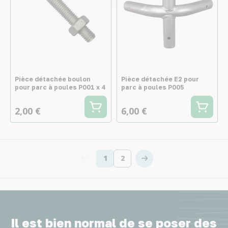
Pièce détachée boulon
Pièce détachée E2 pour
pour parc à poules P001 x 4
parc à poules P005
2,00 €
6,00 €
1
2
Vous lisez actuellement la page
Page
Il est bien normal de se poser des