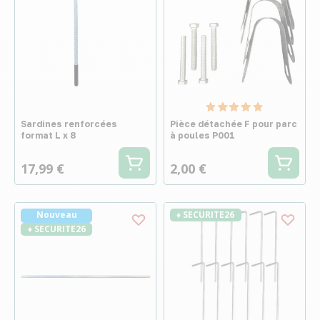
Sardines renforcées
Pièce détachée F pour parc
format L x 8
à poules P001
17,99 €
2,00 €
Nouveau
♦ SECURITE26
♦ SECURITE26