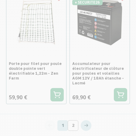
♦ SECURITE26
Porte pour filet pour poule
Accumulateur pour
double pointe vert
électrificateur de clôture
électrifiable 1,22m - Zen
pour poules et volailles
Farm
AGM 12V / 18Ah étanche -
Lacmé
59,90 €
69,90 €
1
2
Vous lisez actuellement la page
Page