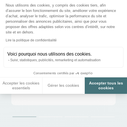
Plateforme de Gestion du Consenteme
vos attentes nous vous invitons à nous le communiquer par
Nous utilisons des cookies, y compris des cookies tiers, afin
courrier.
d’assurer le bon fonctionnement du site, améliorer votre expérience
d’achat, analyser le trafic, optimiser la performance du site et
personnaliser des annonces publicitaires, ainsi que pour vous
proposer des offres adaptées selon vos centres d’intérêt, sur notre
site et en dehors.
Axeptio consent
Lire la politique de confidentialité
Voici pourquoi nous utilisons des cookies.
Suivi, statistiques, publicités, remarketing et automatisation
Consentements certifiés par
Accepter les cookies
Accepter tous les
Gérer les cookies
essentiels
cookies
Paiements sécurisés et en 3x ou 4x