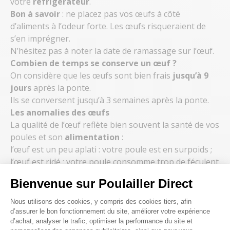
votre
réfrigérateur
.
Bon à savoir
: ne placez pas vos œufs à côté
d’aliments à l’odeur forte. Les œufs risqueraient de
s’en imprégner.
N’hésitez pas à noter la date de ramassage sur l’œuf.
Combien de temps se conserve un œuf ?
On considère que les œufs sont bien frais
jusqu’à 9
jours
après la ponte.
Ils se conversent jusqu’à 3 semaines après la ponte.
Les anomalies des œufs
La qualité de l’œuf reflète bien souvent la santé de vos
poules et son
alimentation
:
l’œuf est un peu aplati : votre poule est en surpoids ;
l’œuf est ridé : votre poule consomme trop de féculent
;
Bienvenue sur Poulailler Direct
la coquille est trop mince : l’alimentation de votre
Plateforme de Gestion du Consenteme
poule manque de gravier ;
Nous utilisons des cookies, y compris des cookies tiers, afin
l’œuf a deux jaunes : une petite anomalie génétique
d’assurer le bon fonctionnement du site, améliorer votre expérience
d’achat, analyser le trafic, optimiser la performance du site et
ou parfois le signe d’une alimentation trop épicée ;