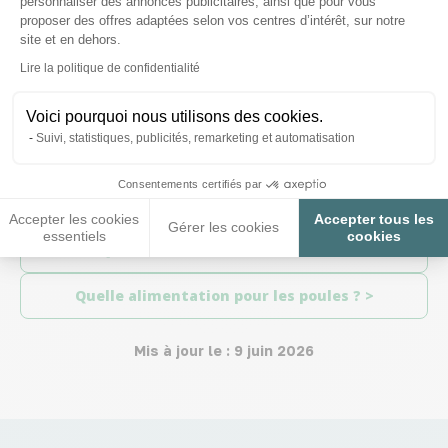
personnaliser des annonces publicitaires, ainsi que pour vous
l’œuf contient du sang : votre poule peut souffrir d’un
proposer des offres adaptées selon vos centres d’intérêt, sur notre
problème de santé. Consultez un vétérinaire.
site et en dehors.
Axeptio consent
Lire la politique de confidentialité
RETROUVEZ TOUTE LA NOURRITURE POUR AVOIR DES
OEUFS DE QUALITÉ >
Voici pourquoi nous utilisons des cookies.
Suivi, statistiques, publicités, remarketing et automatisation
Consentements certifiés par
Accepter les cookies
Accepter tous les
Gérer les cookies
essentiels
cookies
< Quelle Taille de Poulailler choisir ?
Quelle alimentation pour les poules ? >
Mis à jour le : 9 juin 2026