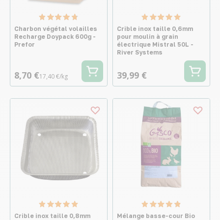
Charbon végétal volailles
Crible inox taille 0,6mm
Recharge Doypack 600g -
pour moulin à grain
Prefor
électrique Mistral 50L -
River Systems
8,70 €
39,99 €
17,40 €/kg
Crible inox taille 0,8mm
Mélange basse-cour Bio