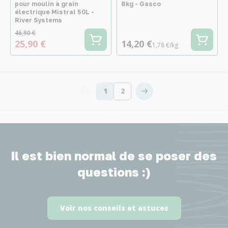
pour moulin à grain
8kg - Gasco
électrique Mistral 50L -
River Systems
46,90 €
25,90 €
14,20 €
1,78 €/kg
1
2
Vous lisez actuellement la page
Page
Il est bien normal de se poser des
questions :)
Voir nos conseils et astuces