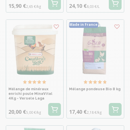
15,90 €
24,10 €
2,65 €/kg
8,03 €/L
Made in France
Mélange de minéraux
Mélange pondeuse Bio 8 kg
enrichi poule MinaVital
4Kg - Versele Laga
20,00 €
17,40 €
5,00 €/kg
2,18 €/kg