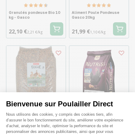
Granulés pondeuse Bio 10
Aliment Poule Pondeuse
kg - Gasco
Gasco 20kg
22,10 €
21,99 €
2,21 €/kg
1,10 €/kg
Bienvenue sur Poulailler Direct
Plateforme de Gestion du Consenteme
Nous utilisons des cookies, y compris des cookies tiers, afin
Mélange poussins et
Mélange pondeuse Nutrisi
d’assurer le bon fonctionnement du site, améliorer votre expérience
jeunes volailles 2ème âge
Menu Pondeuse 8Kg -
d’achat, analyser le trafic, optimiser la performance du site et
10kg - Zolux
Gasco
personnaliser des annonces publicitaires, ainsi que pour vous