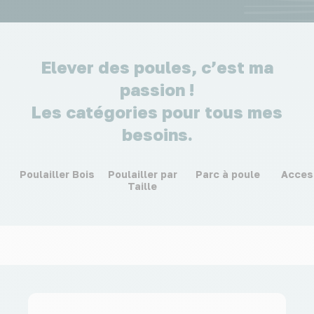
Elever des poules, c’est ma
passion !
Les catégories pour tous mes
besoins.
Poulailler Bois
Poulailler par
Parc à poule
Acces
Taille