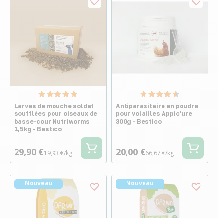
Larves de mouche soldat
Antiparasitaire en poudre
soufflées pour oiseaux de
pour volailles Appic’ure
basse-cour Nutriworms
300g - Bestico
1,5kg - Bestico
29,90 €
20,00 €
19,93 €/kg
66,67 €/kg
Nouveau
Nouveau