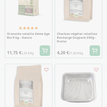
Granulés volaille 2ème âge
Charbon végétal volailles
Bio 5 kg - Gasco
Recharge Doypack 200g -
Prefor
11,75 €
4,20 €
2,35 €/kg
21,00 €/kg