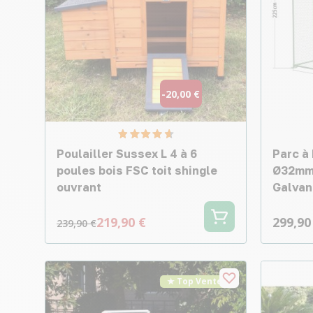
-20,00 €
Poulailler Sussex L 4 à 6
Parc à
poules bois FSC toit shingle
Ø32mm 
ouvrant
Galvan
219,90 €
299,90
239,90 €
★ Top Vente