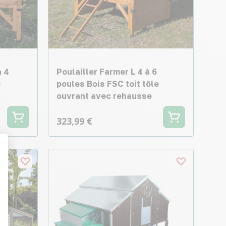
à 4
Poulailler Farmer L 4 à 6
c
poules Bois FSC toit tôle
ouvrant avec rehausse
323,99 €
t : Personnalisez vos Options