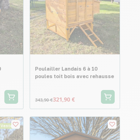
0
Poulailler Landais 6 à 10
poules toit bois avec rehausse
321,90 €
343,90 €
 Vente