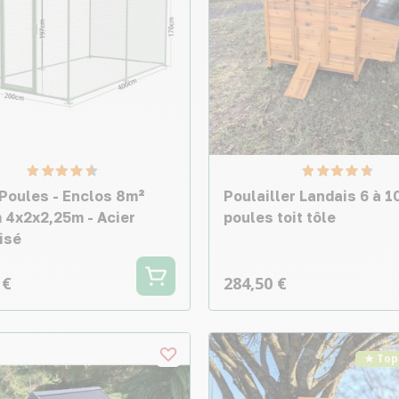
 Poules - Enclos 8m²
Poulailler Landais 6 à 1
4x2x2,25m - Acier
poules toit tôle
isé
 €
284,50 €
★ Top