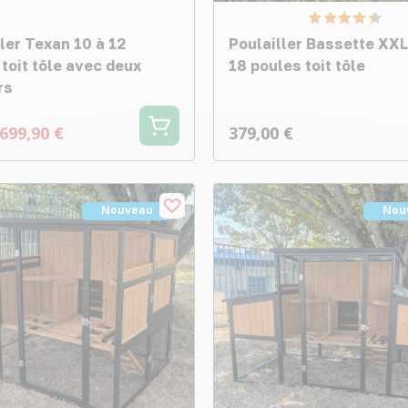
ler Texan 10 à 12
Poulailler Bassette XXL
toit tôle avec deux
18 poules toit tôle
rs
699,90 €
379,00 €
Nouveau
Nou