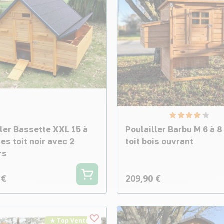
ller Bassette XXL 15 à
Poulailler Barbu M 6 à 8
es toit noir avec 2
toit bois ouvrant
rs
 €
209,90 €
★ Top Vente