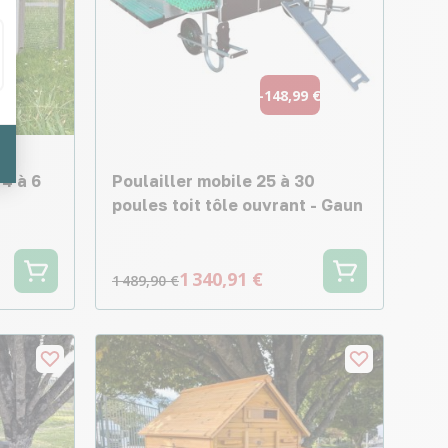
-148,99 €
4 à 6
Poulailler mobile 25 à 30
poules toit tôle ouvrant - Gaun
1 340,91 €
1 489,90 €