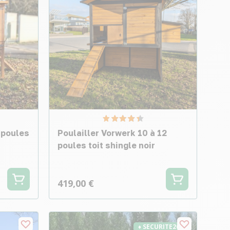
 poules
Poulailler Vorwerk 10 à 12
poules toit shingle noir
419,00 €
♦ SECURITE26