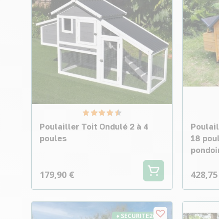
Poulailler Toit Ondulé 2 à 4
Poulai
poules
18 poul
pondoi
179,90 €
428,75
♦ SECURITE26