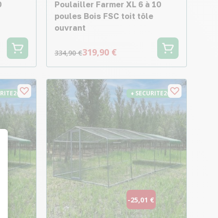
0
Poulailler Farmer XL 6 à 10
poules Bois FSC toit tôle
ouvrant
319,90 €
334,90 €
URITE26
♦ SECURITE26
t : Personnalisez vos Options
 €
-25,01 €