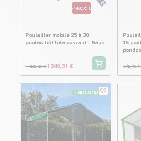
-148,99 €
Poulailler mobile 25 à 30
Poulai
poules toit tôle ouvrant - Gaun
18 poul
pondoi
1 340,91 €
1 489,90 €
438,75 €
♦ SECURITE26