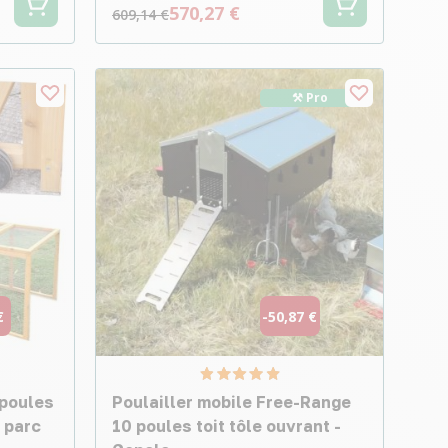
570,27 €
609,14 €
⚒︎ Pro
€
-50,87 €
 poules
Poulailler mobile Free-Range
 parc
10 poules toit tôle ouvrant -