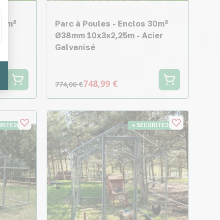
24m²
Parc à Poules - Enclos 30m²
er
Ø38mm 10x3x2,25m - Acier
Galvanisé
748,99 €
774,00 €
URITE26
♦ SECURITE26