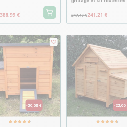
grillagé et kit roulettes
388,99 €
241,21 €
247,40 €
-20,00 €
-22,00