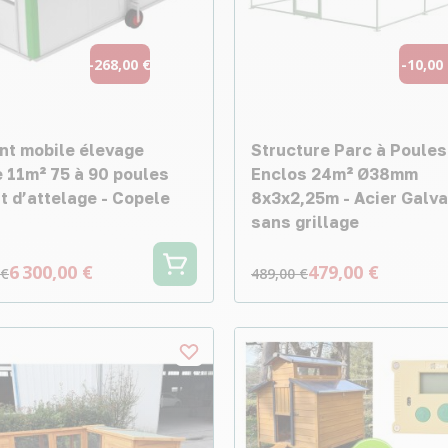
-268,00 €
-10,00
nt mobile élevage
Structure Parc à Poules
e 11m² 75 à 90 poules
Enclos 24m² Ø38mm
t d’attelage - Copele
8x3x2,25m - Acier Galva
sans grillage
6 300,00 €
479,00 €
 €
489,00 €