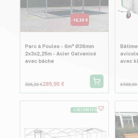
-16,30 €
Parc à Poules - 6m² Ø38mm
Bâtime
2x3x2,25m - Acier Galvanisé
avicol
avec bâche
avec ki
289,90 €
306,20 €
6 568,00
♦ SECURITE26