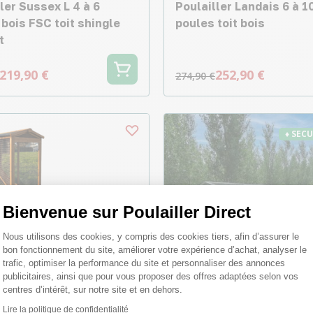
ler Sussex L 4 à 6
Poulailler Landais 6 à 1
bois FSC toit shingle
poules toit bois
t
219,90 €
252,90 €
274,90 €
♦ SEC
Bienvenue sur Poulailler Direct
Plateforme de Gestion du Consentemen
Nous utilisons des cookies, y compris des cookies tiers, afin d’assurer le
bon fonctionnement du site, améliorer votre expérience d’achat, analyser le
trafic, optimiser la performance du site et personnaliser des annonces
publicitaires, ainsi que pour vous proposer des offres adaptées selon vos
-6,02 €
-16,01
centres d’intérêt, sur notre site et en dehors.
Lire la politique de confidentialité
Axeptio consent