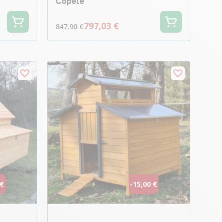
Copele
797,03 €
847,90 €
 €
-15,00 €