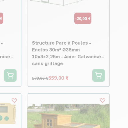
 €
-20,00 €
 -
Structure Parc à Poules -
Enclos 30m² Ø38mm
nisé -
10x3x2,25m - Acier Galvanisé -
sans grillage
559,00 €
579,00 €