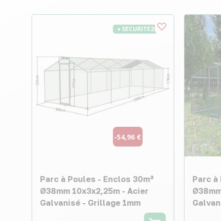
♦ SECURITE26
-54,96 €
Parc à Poules - Enclos 30m²
Parc à
Ø38mm 10x3x2,25m - Acier
Ø38mm 
Galvanisé - Grillage 1mm
Galvan