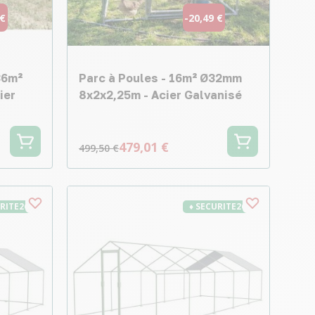
 €
-20,49 €
36m²
Parc à Poules - 16m² Ø32mm
ier
8x2x2,25m - Acier Galvanisé
479,01 €
499,50 €
URITE26
♦ SECURITE26