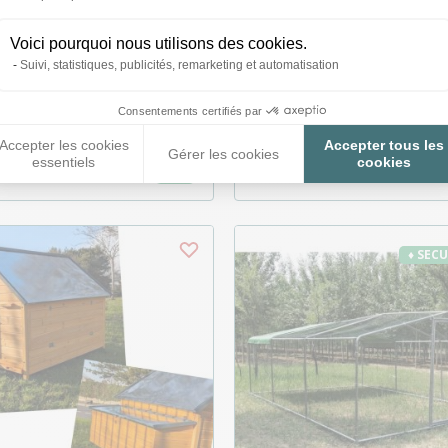
Voici pourquoi nous utilisons des cookies.
ler Chabo 2 à 4 poules
Parc à Poules - Enclos 
Suivi, statistiques, publicités, remarketing et automatisation
ingle avec kit roulettes
Ø38mm 8x3x2,25m - Aci
Galvanisé
Consentements certifiés par
Accepter les cookies
Accepter tous les
Gérer les cookies
essentiels
cookies
234,63 €
628,99 €
645,00 €
♦ SEC