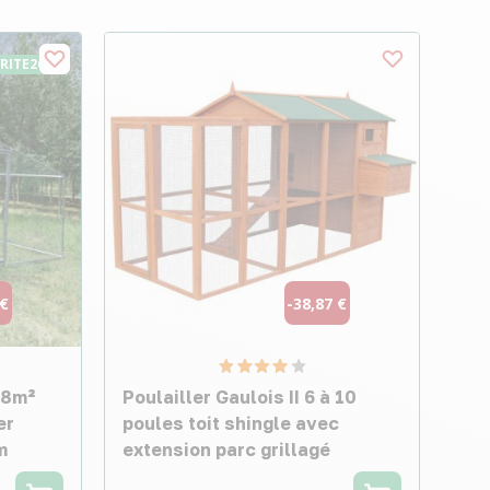
URITE26
 €
-38,87 €
18m²
Poulailler Gaulois II 6 à 10
er
poules toit shingle avec
m
extension parc grillagé