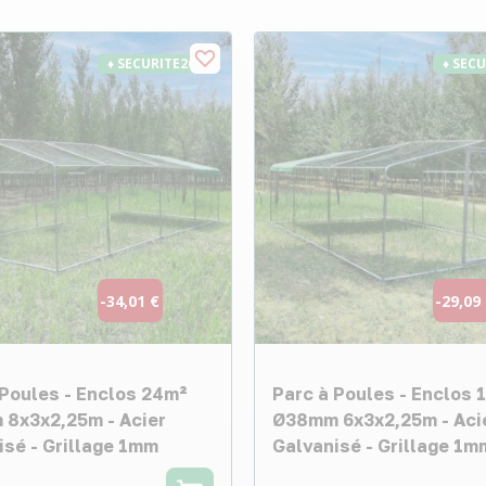
♦ SECURITE26
♦ SEC
-34,01 €
-29,09
 Poules - Enclos 24m²
Parc à Poules - Enclos 
8x3x2,25m - Acier
Ø38mm 6x3x2,25m - Aci
isé - Grillage 1mm
Galvanisé - Grillage 1m