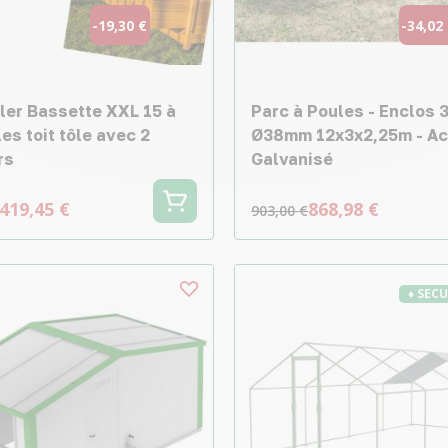
-19,30 €
-34,02
ller Bassette XXL 15 à
Parc à Poules - Enclos 
es toit tôle avec 2
Ø38mm 12x3x2,25m - Ac
rs
Galvanisé
419,45 €
868,98 €
903,00 €
♦ SEC