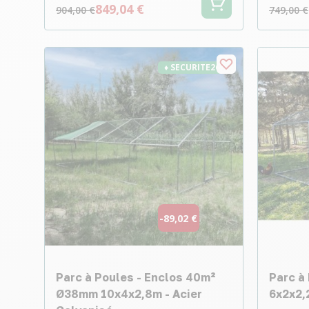
849,04 €
904,00 €
749,00 €
♦ SECURITE26
-89,02 €
Parc à Poules - Enclos 40m²
Parc à
Ø38mm 10x4x2,8m - Acier
6x2x2,