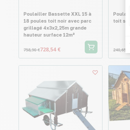
Poulailler Bassette XXL 15 à
Poulail
18 poules toit noir avec parc
toit sh
grillagé 4x3x2,25m grande
hauteur surface 12m²
728,54 €
758,90 €
240,65 €