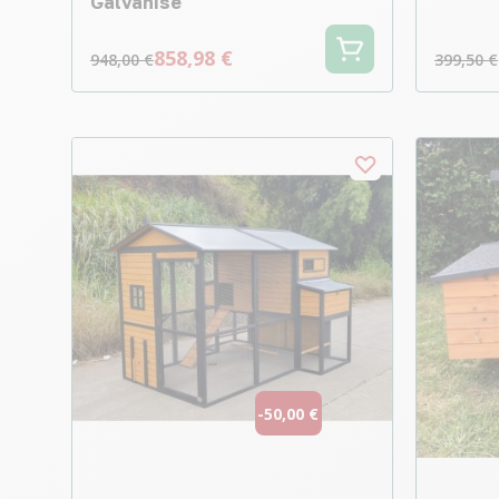
Galvanisé
858,98 €
948,00 €
399,50 €
-50,00 €