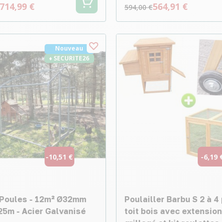
714,99 €
564,91 €
594,00 €
Nouveau
♦ SECURITE26
-10,51 €
-6,19 
 Poules - 12m² Ø32mm
Poulailler Barbu S 2 à 4
25m - Acier Galvanisé
toit bois avec extension