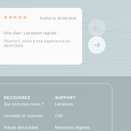
Publié le 05/08/2026
Site clair. Livraison rapide.
Site clair et choix
produits
Thierry C, suite à une expérience du
20/07/2026
Martine C, suite à 
20/07/2026
DECOUVREZ
SUPPORT
Qui sommes nous ?
Livraison
Conseils et astuces
CGV
Pièces détachées
Mentions légales