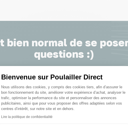
st bien normal de se pose
questions :)
Bienvenue sur Poulailler Direct
ire si mes poules mangent leurs œufs ?
Plateforme de Gestion du Consentemen
Nous utilisons des cookies, y compris des cookies tiers, afin d’assurer le
bon fonctionnement du site, améliorer votre expérience d’achat, analyser le
trafic, optimiser la performance du site et personnaliser des annonces
Voir nos conseils et astuces
publicitaires, ainsi que pour vous proposer des offres adaptées selon vos
centres d’intérêt, sur notre site et en dehors.
Lire la politique de confidentialité
Axeptio consent