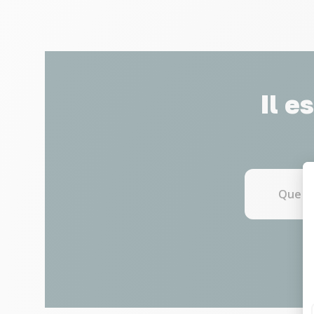
Il e
Que fa