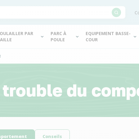
Co
OULAILLER PAR
PARC À
EQUIPEMENT BASSE-
AILLE
POULE
COUR
t
 trouble du com
omportement
Conseils