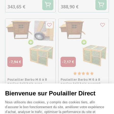
343,65 €
388,90 €
-7,94 €
-7,17 €
Poulailler Barbu M 6 à 8
Poulailler Barbu M 6 à 8
poules toit bois avec
poules toit bois ouvrant
extension parc grillagé et
avec extension parc
kit roulettes
grillagé
Bienvenue sur Poulailler Direct
317,40 €
286,65 €
Plateforme de Gestion du Consenteme
Nous utilisons des cookies, y compris des cookies tiers, afin
309,46 €
279,48 €
d’assurer le bon fonctionnement du site, améliorer votre expérience
d’achat, analyser le trafic, optimiser la performance du site et