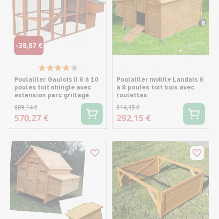
-38,87 €
Poulailler Gaulois II 6 à 10
Poulailler mobile Landais 6
poules toit shingle avec
à 8 poules toit bois avec
extension parc grillagé
roulettes
609,14 €
314,15 €
570,27 €
292,15 €