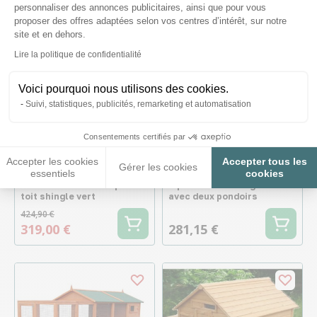
personnaliser des annonces publicitaires, ainsi que pour vous
proposer des offres adaptées selon vos centres d’intérêt, sur notre
site et en dehors.
Axeptio consent
Lire la politique de confidentialité
Voici pourquoi nous utilisons des cookies.
Suivi, statistiques, publicités, remarketing et automatisation
-105,90 €
Consentements certifiés par
Accepter les cookies
Accepter tous les
Gérer les cookies
essentiels
cookies
Liquidation - Poulailler
Poulailler Bassette XL 6 à
Barbu Double 6 à 10 poules
8 poules toit shingle vert
toit shingle vert
avec deux pondoirs
424,90 €
319,00 €
281,15 €