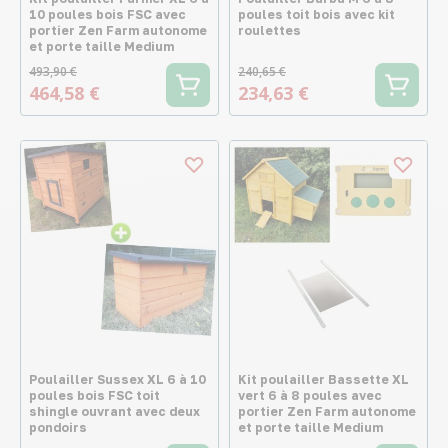
10 poules bois FSC avec
poules toit bois avec kit
portier Zen Farm autonome
roulettes
et porte taille Medium
493,90 €
240,65 €
464,58 €
234,63 €
Poulailler Sussex XL 6 à 10
Kit poulailler Bassette XL
poules bois FSC toit
vert 6 à 8 poules avec
shingle ouvrant avec deux
portier Zen Farm autonome
pondoirs
et porte taille Medium