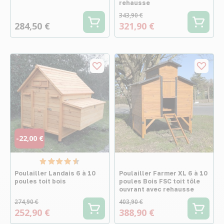
rehausse
343,90 €
284,50 €
321,90 €
-22,00 €
Poulailler Landais 6 à 10
Poulailler Farmer XL 6 à 10
poules toit bois
poules Bois FSC toit tôle
ouvrant avec rehausse
274,90 €
403,90 €
252,90 €
388,90 €