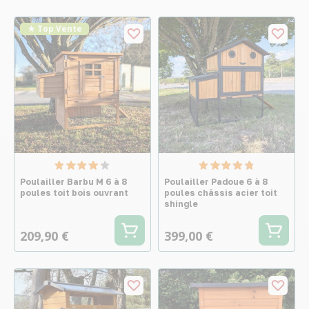
★ Top Vente
Poulailler Barbu M 6 à 8
Poulailler Padoue 6 à 8
poules toit bois ouvrant
poules châssis acier toit
shingle
209,90 €
399,00 €