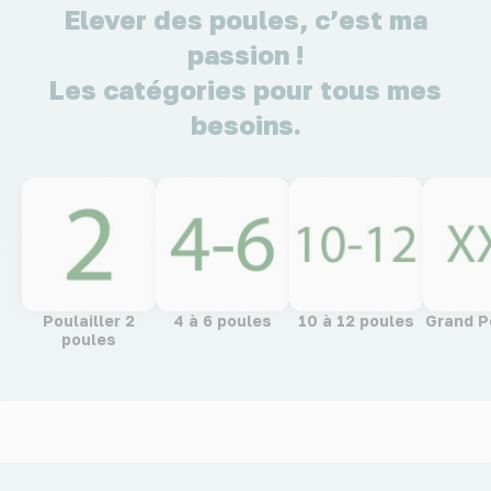
Elever des poules, c’est ma
passion !
Les catégories pour tous mes
besoins.
Poulailler 2
4 à 6 poules
10 à 12 poules
Grand Po
poules