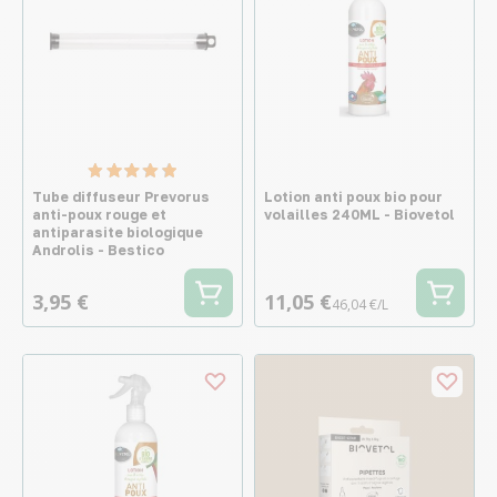
Tube diffuseur Prevorus
Lotion anti poux bio pour
anti-poux rouge et
volailles 240ML - Biovetol
antiparasite biologique
Androlis - Bestico
3,95 €
11,05 €
46,04 €/L