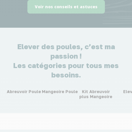
Voir nos conseils et astuces
Elever des poules, c’est ma
passion !
Les catégories pour tous mes
besoins.
Abreuvoir Poule
Mangeoire Poule
Kit Abreuvoir
Ele
plus Mangeoire