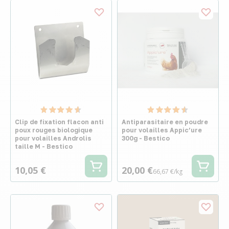
Clip de fixation flacon anti
Antiparasitaire en poudre
poux rouges biologique
pour volailles Appic’ure
pour volailles Androlis
300g - Bestico
taille M - Bestico
10,05 €
20,00 €
66,67 €/kg