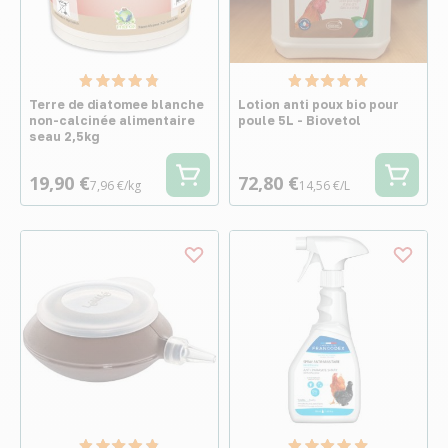
Terre de diatomee blanche
Lotion anti poux bio pour
non-calcinée alimentaire
poule 5L - Biovetol
seau 2,5kg
19,90 €
72,80 €
7,96 €/kg
14,56 €/L