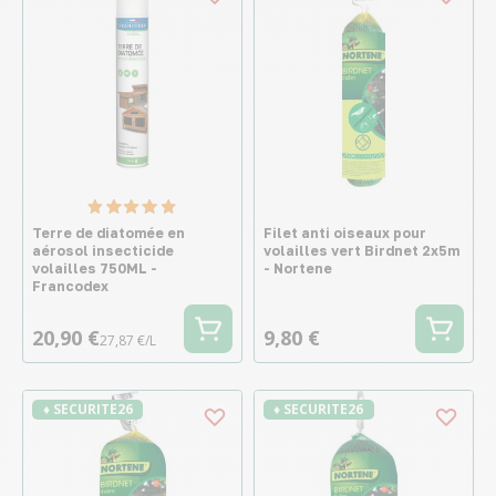
Terre de diatomée en
Filet anti oiseaux pour
aérosol insecticide
volailles vert Birdnet 2x5m
volailles 750ML -
- Nortene
Francodex
20,90 €
9,80 €
27,87 €/L
♦ SECURITE26
♦ SECURITE26