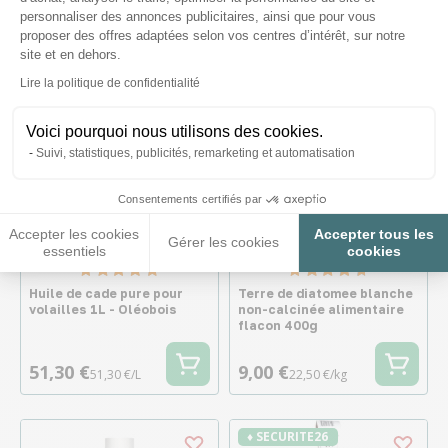
81,90 €
26,30 €
16,38 €/L
personnaliser des annonces publicitaires, ainsi que pour vous
proposer des offres adaptées selon vos centres d’intérêt, sur notre
site et en dehors.
Axeptio consent
Lire la politique de confidentialité
Voici pourquoi nous utilisons des cookies.
Suivi, statistiques, publicités, remarketing et automatisation
Consentements certifiés par
Accepter les cookies
Accepter tous les
Gérer les cookies
essentiels
cookies
Huile de cade pure pour
Terre de diatomee blanche
volailles 1L - Oléobois
non-calcinée alimentaire
flacon 400g
51,30 €
9,00 €
51,30 €/L
22,50 €/kg
♦ SECURITE26