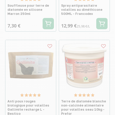
Souffleuse pour terre de
Spray antiparasitaire
diatomée en silicone
volailles au diméthicone
Marron 250ml
500ML - Francodex
7,30 €
12,99 €
25,98 €/L
Anti poux rouges
Terre de diatomée blanche
biologique pour volailles
non-calcinée alimentaire
Gallimite recharge L -
pour volailles seau 10kg -
Bestico
Prefor