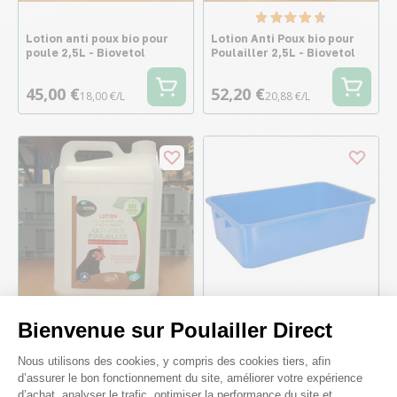
Lotion anti poux bio pour
Lotion Anti Poux bio pour
poule 2,5L - Biovetol
Poulailler 2,5L - Biovetol
45,00 €
52,20 €
18,00 €/L
20,88 €/L
Bienvenue sur Poulailler Direct
Lotion anti poux bio pour
Bac en plastique universel
Plateforme de Gestion du Consenteme
Nous utilisons des cookies, y compris des cookies tiers, afin
poulailler 5L - Biovetol
60x40cm bleu 29,5L - Kerbl
d’assurer le bon fonctionnement du site, améliorer votre expérience
d’achat, analyser le trafic, optimiser la performance du site et