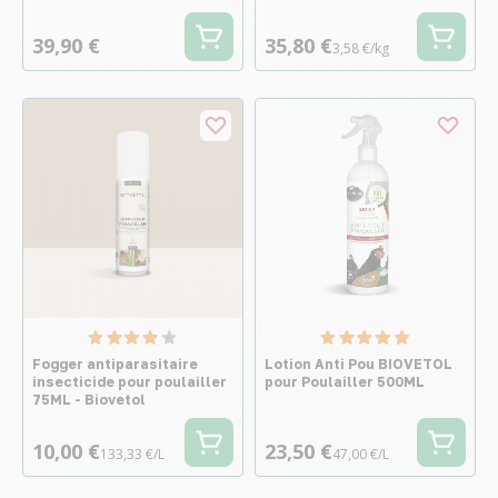
39,90 €
35,80 €
3,58 €/kg
Fogger antiparasitaire
Lotion Anti Pou BIOVETOL
insecticide pour poulailler
pour Poulailler 500ML
75ML - Biovetol
10,00 €
23,50 €
133,33 €/L
47,00 €/L