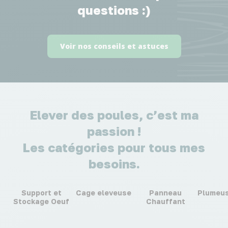
questions :)
Voir nos conseils et astuces
Elever des poules, c’est ma
passion !
Les catégories pour tous mes
besoins.
Support et
Cage eleveuse
Panneau
Plumeus
Stockage Oeuf
Chauffant