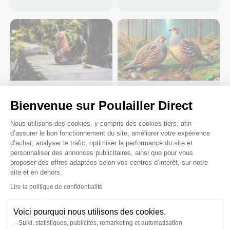
Elevage des cailles : tout
5 choses à savoir sur le
Bienvenue sur Poulailler Direct
ce qu'il faut savoir
pou rouge
Plateforme de Gestion du Consenteme
Nous utilisons des cookies, y compris des cookies tiers, afin
d’assurer le bon fonctionnement du site, améliorer votre expérience
d’achat, analyser le trafic, optimiser la performance du site et
personnaliser des annonces publicitaires, ainsi que pour vous
proposer des offres adaptées selon vos centres d’intérêt, sur notre
site et en dehors.
Axeptio consent
Lire la politique de confidentialité
Voici pourquoi nous utilisons des cookies.
Suivi, statistiques, publicités, remarketing et automatisation