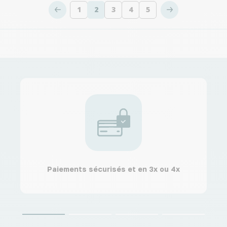
1
2
3
4
5
Page
Vous lisez actuellement la page
Page
Page
Page
Paiements sécurisés et en 3x ou 4x