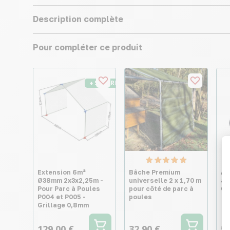
Description complète
Pour compléter ce produit
♦ SECURITE26
Extension 6m²
Bâche Premium
Ab
Ø38mm 2x3x2,25m -
universelle 2 x 1,70 m
ac
Pour Parc à Poules
pour côté de parc à
Ga
P004 et P005 -
poules
Grillage 0,8mm
129,00 €
32,90 €
50