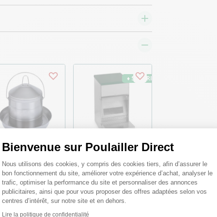
♦ SECURITE26
Bienvenue sur Poulailler Direct
Plateforme de Gestion du Consentemen
reuvoir volailles en
Mangeoire anti
Nous utilisons des cookies, y compris des cookies tiers, afin d’assurer le
ier inoxydable 8L -
nuisible volailles
bon fonctionnement du site, améliorer votre expérience d’achat, analyser le
un
Rooster 10kg - Gaun
trafic, optimiser la performance du site et personnaliser des annonces
publicitaires, ainsi que pour vous proposer des offres adaptées selon vos
centres d’intérêt, sur notre site et en dehors.
,20 €
61,40 €
Lire la politique de confidentialité
Axeptio consent