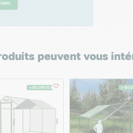
tions
roduits peuvent vous inté
♦ SECURITE26
♦ SEC