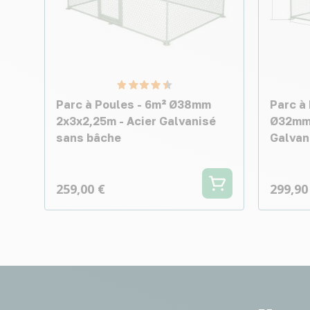
Parc à Poules - 6m² Ø38mm
Parc à
2x3x2,25m - Acier Galvanisé
Ø32mm 
sans bâche
Galvan
259,00 €
299,90