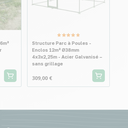
16m²
Structure Parc à Poules -
r
Enclos 12m² Ø38mm
4x3x2,25m - Acier Galvanisé –
sans grillage
309,00 €