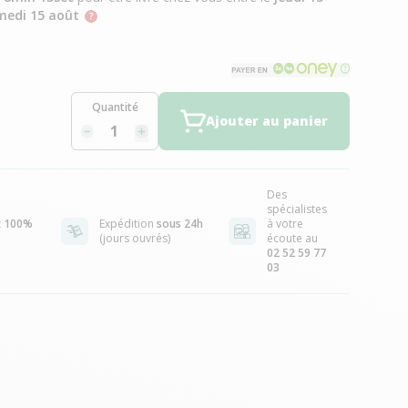
medi 15 août
Quantité
Ajouter au panier
Des
spécialistes
t
100%
Expédition
sous 24h
à votre
(jours ouvrés)
écoute au
02 52 59 77
03