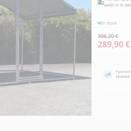
août
et le
sa
En stock
306,20 €
289,90 €
Paiemen
sécurisé