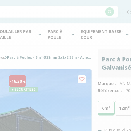
Co
OULAILLER PAR
PARC À
EQUIPEMENT BASSE-
AILLE
POULE
COUR
res
Parc à Poules - 6m² Ø38mm 2x3x2,25m - Acier Galvanisé avec bâche
Parc à Po
Galvanisé
-16,30 €
Marque :
ANIM
♦ SECURITE26
Référence :
P0
6m²
12m²
Plus que
2j 2