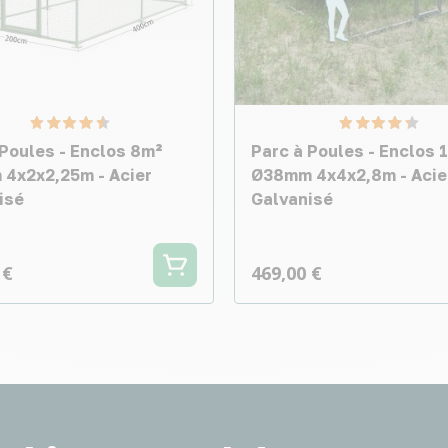
 Poules - Enclos 8m²
Parc à Poules - Enclos 
4x2x2,25m - Acier
Ø38mm 4x4x2,8m - Acie
isé
Galvanisé
 €
469,00 €