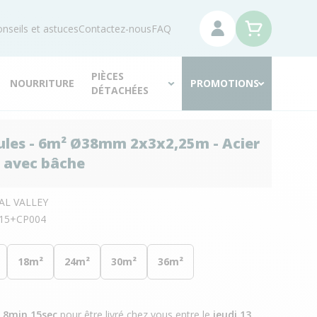
nseils et astuces
Contactez-nous
FAQ
PIÈCES
NOURRITURE
PROMOTIONS
DÉTACHÉES
ules - 6m² Ø38mm 2x3x2,25m - Acier
 avec bâche
AL VALLEY
15+CP004
18m²
24m²
30m²
36m²
h 8min 14sec
pour être livré chez vous
entre le
jeudi 13