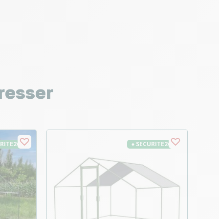
resser
URITE26
♦ SECURITE26