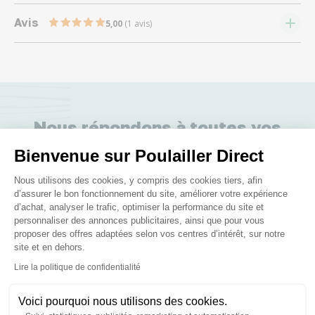
Avis
5,00
(1 avis)
Nous répondons à toutes vos
questions ;)
Bienvenue sur Poulailler Direct
Plateforme de Gestion du Consenteme
Nous utilisons des cookies, y compris des cookies tiers, afin
Posez-nous vos questions
d’assurer le bon fonctionnement du site, améliorer votre expérience
d’achat, analyser le trafic, optimiser la performance du site et
personnaliser des annonces publicitaires, ainsi que pour vous
proposer des offres adaptées selon vos centres d’intérêt, sur notre
site et en dehors.
Axeptio consent
Lire la politique de confidentialité
Ces produits peuvent vous
Voici pourquoi nous utilisons des cookies.