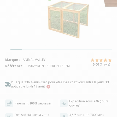
Marque :
ANIMAL VALLEY
5,00
(1 avis)
Référence :
1502MRUN-1502RUN-1502M
Plus que
23h 45min 59sec
pour être livré chez vous
entre le
jeudi 13
août
et le
lundi 17 août
Expédition
sous 24h
(jours
Paiement
100% sécurisé
ouvrés)
Des spécialistes à votre
4,5/5 sur + de 7000 avis