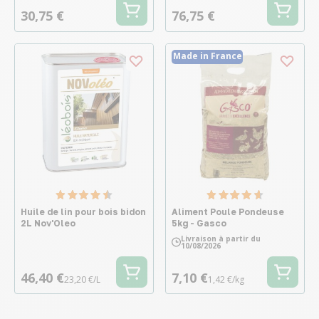
30,75 €
76,75 €
Made in France
Huile de lin pour bois bidon
Aliment Poule Pondeuse
2L Nov'Oleo
5kg - Gasco
Livraison à partir du
10/08/2026
46,40 €
7,10 €
23,20 €/L
1,42 €/kg