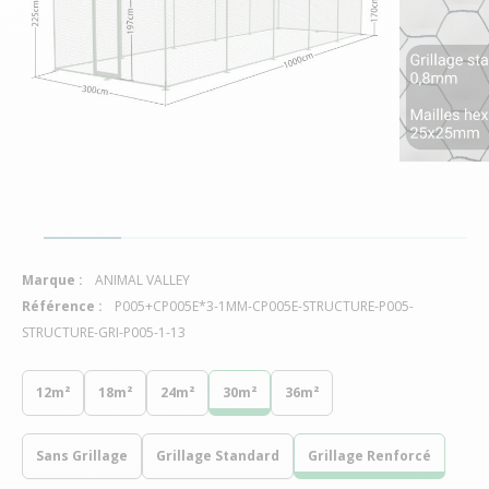
Marque :
ANIMAL VALLEY
Référence :
P005+CP005E*3-1MM-CP005E-STRUCTURE-P005-
STRUCTURE-GRI-P005-1-13
12m²
18m²
24m²
30m²
36m²
Sans Grillage
Grillage Standard
Grillage Renforcé