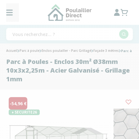
Accueil
Parc à poule
Enclos poulailler - Parc Grillagé
Façade 3 mètres
Parc à Pou
Parc à Poules - Enclos 30m² Ø38mm
10x3x2,25m - Acier Galvanisé - Grillage
1mm
-54,96 €
♦ SECURITE26