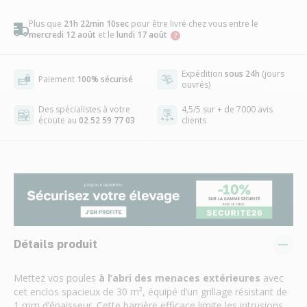
Plus que
21h 22min 10sec
pour être livré chez vous
entre le
mercredi 12 août
et le
lundi 17 août
Expédition
sous 24h
(jours
Paiement
100% sécurisé
ouvrés)
Des spécialistes à votre
4,5/5 sur + de 7000 avis
écoute au
02 52 59 77 03
clients
Détails produit
Mettez vos poules
à l’abri des menaces extérieures
avec
cet enclos spacieux de 30 m², équipé d’un grillage résistant de
1 mm d’épaisseur. Cette barrière efficace limite les intrusions