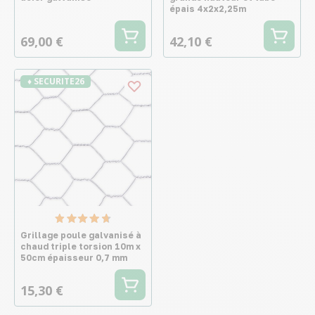
épais 4x2x2,25m
69,00 €
42,10 €
♦ SECURITE26
Grillage poule galvanisé à
chaud triple torsion 10m x
50cm épaisseur 0,7 mm
15,30 €