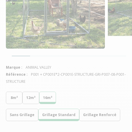
Marque :
ANIMAL VALLEY
Référence :
P001 + CP001E*2-CP001E-STRUCTURE-GRI-P007-08-P001-
STRUCTURE
8m²
12m²
16m²
Sans Grillage
Grillage Standard
Grillage Renforcé