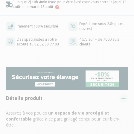
Plus que
2j 10h 3min 59sec
pour être livré chez vous
entre le
jeudi
13 août
et le
mardi 18 août
Expédition
sous 24h
(jours
Paiement
100% sécurisé
ouvrés)
Des spécialistes à votre
4,5/5 sur + de 7000 avis
écoute au
02 52 59 77 03
clients
Détails produit
Assurez à vos poules
un espace de vie protégé et
confortable
grâce à ce parc grillagé conçu pour leur bien-
être.