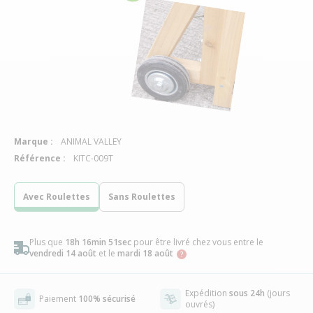
Marque :
ANIMAL VALLEY
Référence :
KITC-009T
Avec Roulettes
Sans Roulettes
Plus que
18h 16min 50sec
pour être livré chez vous
entre le
vendredi 14 août
et le
mardi 18 août
Expédition
sous 24h
(jours
Paiement
100% sécurisé
ouvrés)