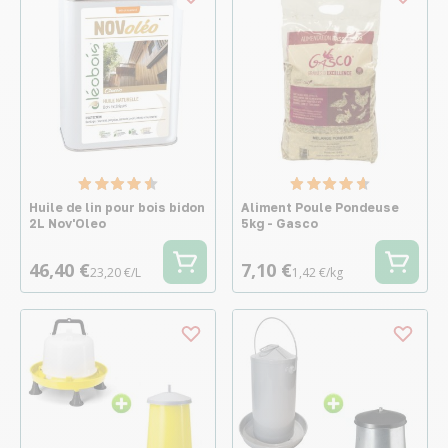
Huile de lin pour bois bidon
Aliment Poule Pondeuse
2L Nov'Oleo
5kg - Gasco
46,40 €
7,10 €
23,20 €/L
1,42 €/kg