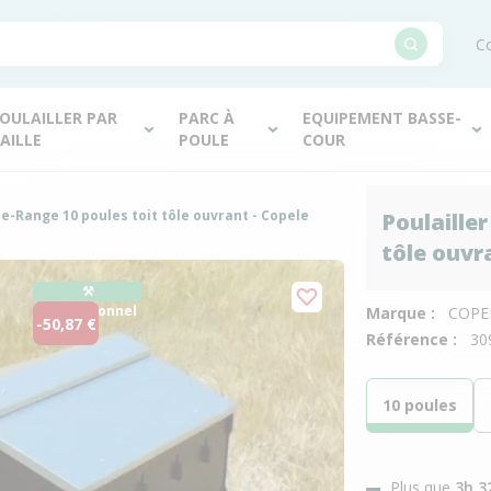
Co
OULAILLER PAR
PARC À
EQUIPEMENT BASSE-
AILLE
POULE
COUR
ee-Range 10 poules toit tôle ouvrant - Copele
Poulaille
tôle ouvr
⚒︎
Professionnel
Marque :
COPE
-50,87 €
Référence :
30
10 poules
Plus que
3h 3