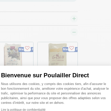
Made in France
Made in France
Bienvenue sur Poulailler Direct
Plateforme de Gestion du Consentemen
Nous utilisons des cookies, y compris des cookies tiers, afin d’assurer le
bon fonctionnement du site, améliorer votre expérience d’achat, analyser le
iment Poule
Paille litière pour
trafic, optimiser la performance du site et personnaliser des annonces
ndeuse Gasco 20kg
poules 8kg Gasco
publicitaires, ainsi que pour vous proposer des offres adaptées selon vos
centres d’intérêt, sur notre site et en dehors.
,99 €
11,30 €
Lire la politique de confidentialité
Axeptio consent