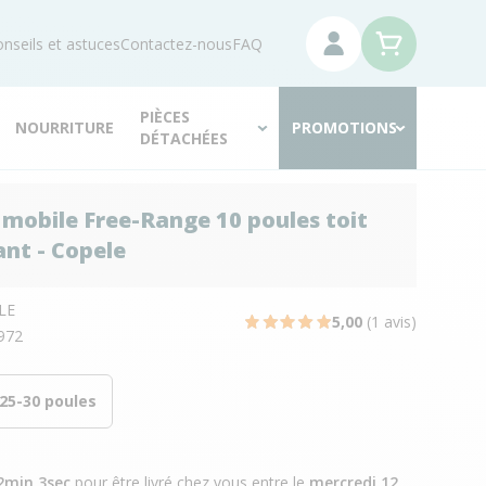
nseils et astuces
Contactez-nous
FAQ
PIÈCES
NOURRITURE
PROMOTIONS
DÉTACHÉES
r mobile Free-Range 10 poules toit
ant - Copele
LE
5,00
(1 avis)
972
25-30 poules
2min 2sec
pour être livré chez vous
entre le
mercredi 12