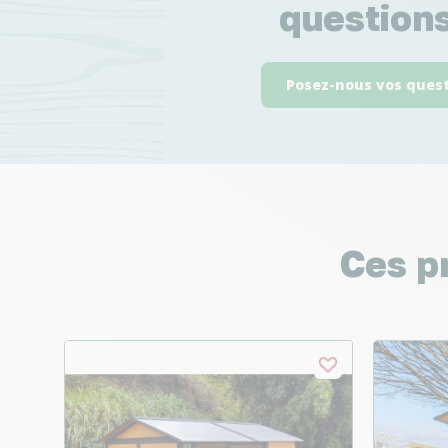
questions
Posez-nous vos ques
Ces p