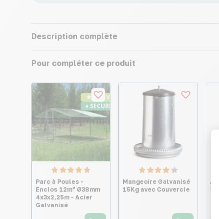
Description complète
Pour compléter ce produit
★ Top Vente
♦ SECURITE26
Parc à Poules -
Mangeoire Galvanisé
Al
Enclos 12m² Ø38mm
15Kg avec Couvercle
Po
4x3x2,25m - Acier
Galvanisé
21