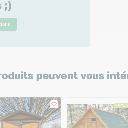
 ;)
tions
roduits peuvent vous inté
★ Top