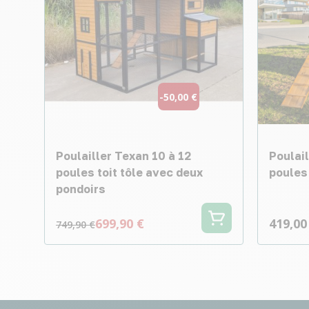
-50,00 €
Poulailler Texan 10 à 12
Poulail
poules toit tôle avec deux
poules 
pondoirs
699,90 €
419,00
749,90 €