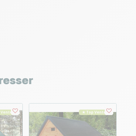
resser
 Vente
★ Top Vente