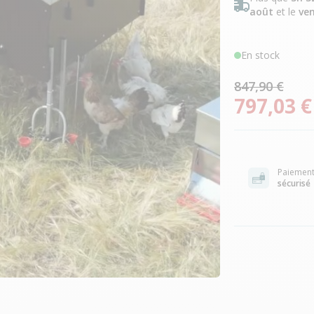
août
et le
ven
En stock
847,90 €
797,03 €
Paiemen
sécurisé