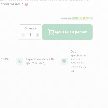
dredi 14 août
Quantité
Ajouter au panier
Des
spécialistes
t
100%
Expédition
sous 24h
à votre
(jours ouvrés)
écoute au
02 52 59 77
03