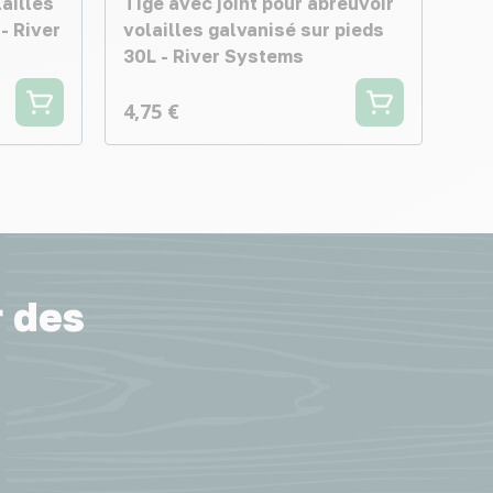
ailles
Tige avec joint pour abreuvoir
- River
volailles galvanisé sur pieds
30L - River Systems
4,75 €
r des