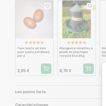
★ Top Vente
Faux oeufs en bois
Mangeoire volailles à
Ab
pour poule pondeuse
pieds en plastique
pi
par 2
recyclé Eco 2Kg
St
3,05 €
8,70 €
Dè
Les points forts
Caractéristiques