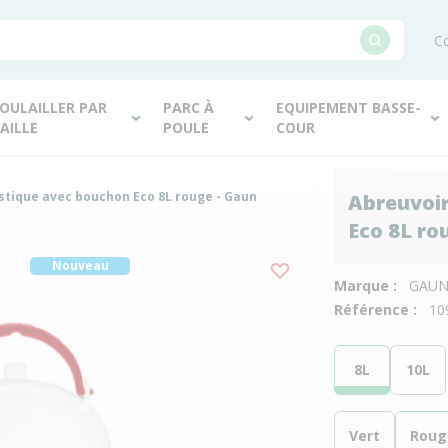
Co
OULAILLER PAR
PARC À
EQUIPEMENT BASSE-
AILLE
POULE
COUR
astique avec bouchon Eco 8L rouge - Gaun
Abreuvoir
Eco 8L ro
Nouveau
Marque :
GAU
Référence :
10
8L
10L
Vert
Roug