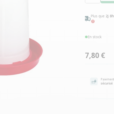
Plus que
2j 8
En stock
7,80 €
Paiemen
sécurisé