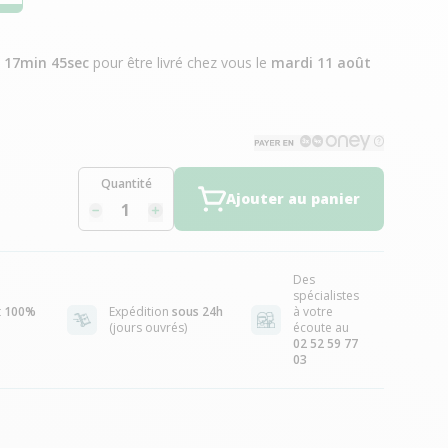
h 17min 44sec
pour être livré chez vous
le
mardi 11 août
Quantité
Ajouter au panier
Des
spécialistes
t
100%
Expédition
sous 24h
à votre
(jours ouvrés)
écoute au
02 52 59 77
03