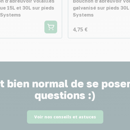
n d’abreuvoir volailles
Bouchon d’abreuvoir vol
ue 15L et 30L sur pieds
galvanisé sur pieds 30L 
r Systems
Systems
4,75 €
st bien normal de se pose
questions :)
Voir nos conseils et astuces