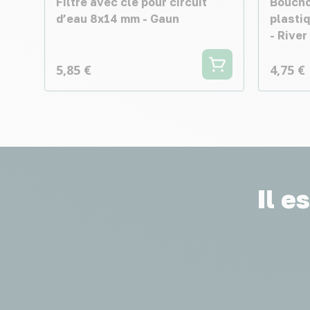
Filtre avec clé pour circuit
Boucho
d’eau 8x14 mm - Gaun
plastiq
- Rive
5,85 €
4,75 €
Il e