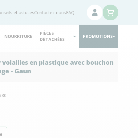
nseils et astuces
Contactez-nous
FAQ
PIÈCES
NOURRITURE
PROMOTIONS
DÉTACHÉES
 volailles en plastique avec bouchon
uge - Gaun
N
980
e