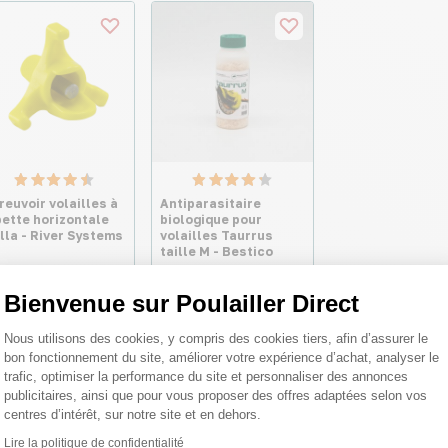
reuvoir volailles à
Antiparasitaire
pette horizontale
biologique pour
illa - River Systems
volailles Taurrus
taille M - Bestico
2,32 €
27,70 €
Bienvenue sur Poulailler Direct
s
Plateforme de Gestion du Consentemen
Nous utilisons des cookies, y compris des cookies tiers, afin d’assurer le
bon fonctionnement du site, améliorer votre expérience d’achat, analyser le
trafic, optimiser la performance du site et personnaliser des annonces
publicitaires, ainsi que pour vous proposer des offres adaptées selon vos
centres d’intérêt, sur notre site et en dehors.
Lire la politique de confidentialité
Axeptio consent