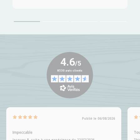
Publié le 06/08/2026
Impeccable
Tou
Jacques B, suite à une expérience du 22/07/2026
Thi