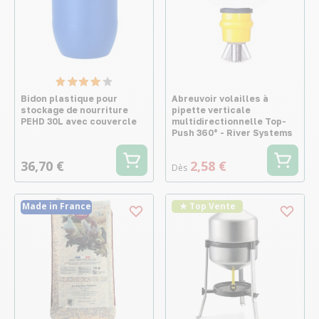
Bidon plastique pour
Abreuvoir volailles à
stockage de nourriture
pipette verticale
PEHD 30L avec couvercle
multidirectionnelle Top-
Push 360° - River Systems
36,70 €
2,58 €
Dès
Made in France
★ Top Vente