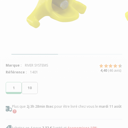
Marque :
RIVER SYSTEMS
4,40
(46 avis)
Référence :
1401
1
10
Plus que
2j 3h 28min 8sec
pour être livré chez vous
le
mardi 11 août
Achetez-en 4 pour
2,32 €
l'unité et
économisez
19
%