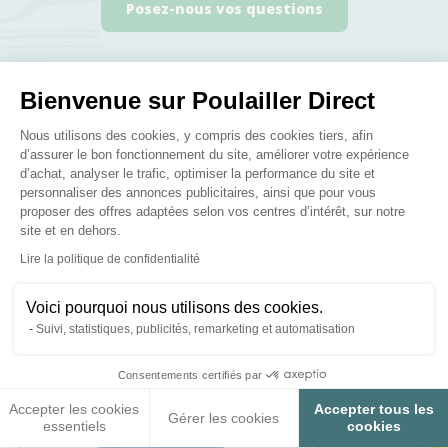
Posez-nous vos questions
Bienvenue sur Poulailler Direct
Plateforme de Gestion du Consenteme
Nous utilisons des cookies, y compris des cookies tiers, afin
Ces produits peuvent vous
d’assurer le bon fonctionnement du site, améliorer votre expérience
d’achat, analyser le trafic, optimiser la performance du site et
intéresser
personnaliser des annonces publicitaires, ainsi que pour vous
proposer des offres adaptées selon vos centres d’intérêt, sur notre
site et en dehors.
Axeptio consent
Lire la politique de confidentialité
♦ SECURITE26
Voici pourquoi nous utilisons des cookies.
Suivi, statistiques, publicités, remarketing et automatisation
Consentements certifiés par
Accepter les cookies
Accepter tous les
Gérer les cookies
essentiels
cookies