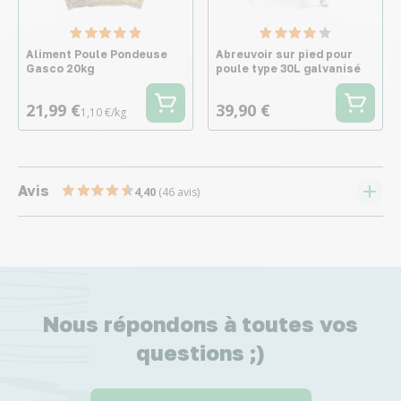
Aliment Poule Pondeuse
Abreuvoir sur pied pour
Gasco 20kg
poule type 30L galvanisé
21,99 €
39,90 €
1,10 €/kg
Avis
4,40
(46 avis)
Nous répondons à toutes vos
questions ;)