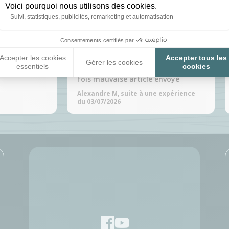
Voici pourquoi nous utilisons des cookies.
Suivi, statistiques, publicités, remarketing et automatisation
é le 05/08/2026
Publié le 05/08/2026
Consentements certifiés par
n
Problème résolu mais Beaucoup de
Accepter les cookies
Accepter tous les
Gérer les cookies
essentiels
cookies
problèmes durant se sav plusieur
xpérience du
fois mauvaise article envoyé
Alexandre M, suite à une expérience
du 03/07/2026