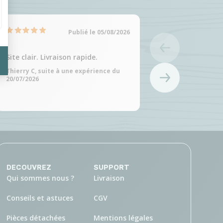
Publié le 05/08/2026
Site clair. Livraison rapide.
Site clair et choix
produits
Thierry C, suite à une expérience du
20/07/2026
Martine C, suite à 
20/07/2026
DECOUVREZ
SUPPORT
Qui sommes nous ?
Livraison
Conseils et astuces
CGV
Pièces détachées
Mentions légales