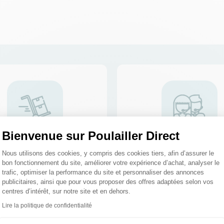
Bienvenue sur Poulailler Direct
Plateforme de Gestion du Consentemen
Nous utilisons des cookies, y compris des cookies tiers, afin d’assurer le
ation et expédition en 24h
Des spécialistes au 02 5
bon fonctionnement du site, améliorer votre expérience d’achat, analyser le
03
trafic, optimiser la performance du site et personnaliser des annonces
publicitaires, ainsi que pour vous proposer des offres adaptées selon vos
centres d’intérêt, sur notre site et en dehors.
Lire la politique de confidentialité
Axeptio consent