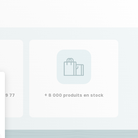
t : Personnalisez vos Options
2 59 77
+ 8 000 produits en stock