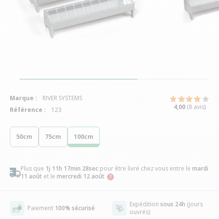
Marque :
RIVER SYSTEMS
4,00
(8 avis)
Référence :
123
50cm
75cm
100cm
Plus que
1j 11h 17min 27sec
pour être livré chez vous
entre le
mardi
11 août
et le
mercredi 12 août
Expédition
sous 24h
(jours
Paiement
100% sécurisé
ouvrés)