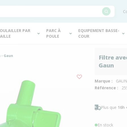
Co
OULAILLER PAR
PARC À
EQUIPEMENT BASSE-
AILLE
POULE
COUR
m - Gaun
Filtre ave
Gaun
Marque :
GAU
Référence :
25
Plus que
16h 
En stock