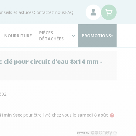
nseils et astuces
Contactez-nous
FAQ
PIÈCES
NOURRITURE
PROMOTIONS
DÉTACHÉES
c clé pour circuit d’eau 8x14 mm -
N
502
41min 7sec
pour être livré chez vous
le
samedi 8 août