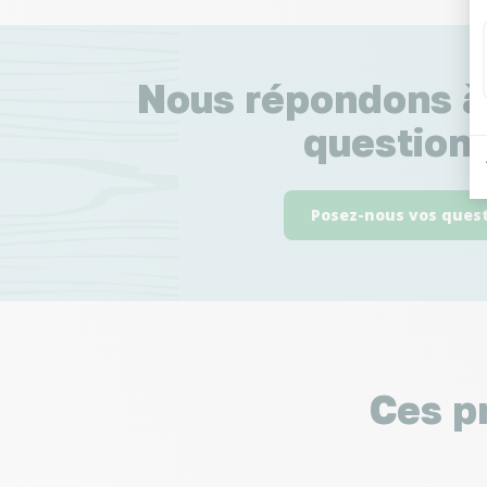
Nous répondons à
questions
Posez-nous vos ques
Ces p