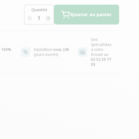
Quantité
Ajouter au panier
Des
spécialistes
t
100%
Expédition
sous 24h
à votre
(jours ouvrés)
écoute au
02 52 59 77
03