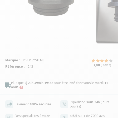
Marque :
RIVER SYSTEMS
4,00
(9 avis)
Référence :
243
Plus que
2j 23h 49min 19sec
pour être livré chez vous
le
mardi 11
août
Expédition
sous 24h
(jours
Paiement
100% sécurisé
ouvrés)
Des spécialistes à votre
4,5/5 sur + de 7000 avis