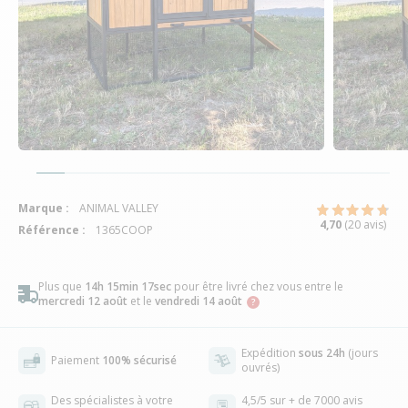
Marque :
ANIMAL VALLEY
4,70
(20 avis)
Référence :
1365COOP
Plus que
14h 15min 17sec
pour être livré chez vous
entre le
mercredi 12 août
et le
vendredi 14 août
Expédition
sous 24h
(jours
Paiement
100% sécurisé
ouvrés)
Des spécialistes à votre
4,5/5 sur + de 7000 avis