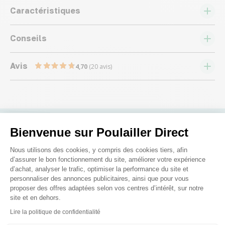
Caractéristiques
Conseils
Avis
4,70
(20 avis)
Bienvenue sur Poulailler Direct
Nous répondons à toutes vos
Plateforme de Gestion du Consenteme
Nous utilisons des cookies, y compris des cookies tiers, afin
questions ;)
d’assurer le bon fonctionnement du site, améliorer votre expérience
d’achat, analyser le trafic, optimiser la performance du site et
personnaliser des annonces publicitaires, ainsi que pour vous
Posez-nous vos questions
proposer des offres adaptées selon vos centres d’intérêt, sur notre
site et en dehors.
Axeptio consent
Lire la politique de confidentialité