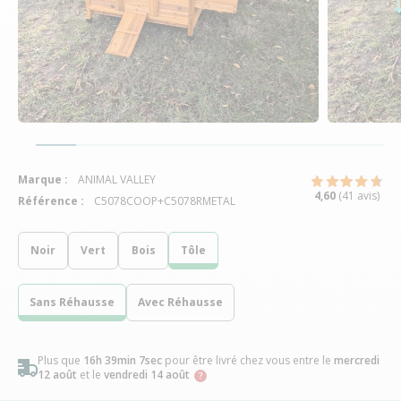
Marque :
ANIMAL VALLEY
4,60
(41 avis)
Référence :
C5078COOP+C5078RMETAL
Noir
Vert
Bois
Tôle
Sans Réhausse
Avec Réhausse
Plus que
16h 39min 6sec
pour être livré chez vous
entre le
mercredi
12 août
et le
vendredi 14 août