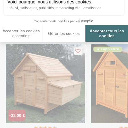
Voici pourquoi nous utilisons des cookies.
Suivi, statistiques, publicités, remarketing et automatisation
Ces produits peuvent vous
Consentements certifiés par
intéresser
Accepter les cookies
Accepter tous les
Gérer les cookies
essentiels
cookies
★ Top Vente
-22,00 €