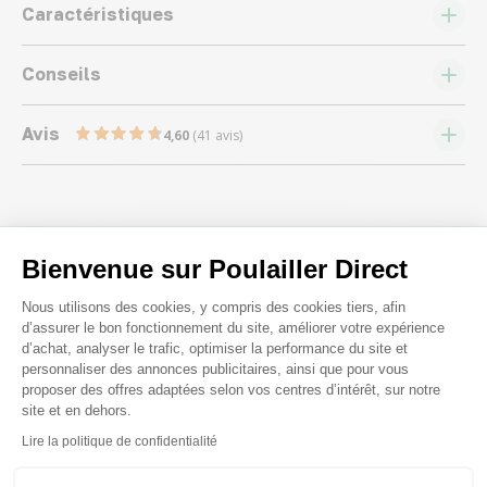
Caractéristiques
Conseils
Avis
4,60
(41 avis)
Bienvenue sur Poulailler Direct
Nous répondons à toutes vos
Plateforme de Gestion du Consenteme
Nous utilisons des cookies, y compris des cookies tiers, afin
questions ;)
d’assurer le bon fonctionnement du site, améliorer votre expérience
d’achat, analyser le trafic, optimiser la performance du site et
personnaliser des annonces publicitaires, ainsi que pour vous
proposer des offres adaptées selon vos centres d’intérêt, sur notre
Posez-nous vos questions
site et en dehors.
Axeptio consent
Lire la politique de confidentialité