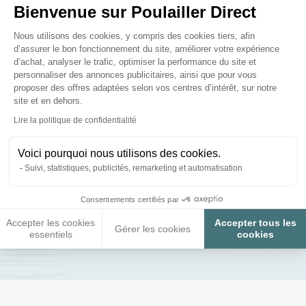
Bienvenue sur Poulailler Direct
Plateforme de Gestion du Consenteme
Nous utilisons des cookies, y compris des cookies tiers, afin
d’assurer le bon fonctionnement du site, améliorer votre expérience
d’achat, analyser le trafic, optimiser la performance du site et
personnaliser des annonces publicitaires, ainsi que pour vous
proposer des offres adaptées selon vos centres d’intérêt, sur notre
Les questions posées par nos
site et en dehors.
clients ;)
Axeptio consent
Lire la politique de confidentialité
Voici pourquoi nous utilisons des cookies.
Suivi, statistiques, publicités, remarketing et automatisation
Le bois est-il traité ?
Consentements certifiés par
Accepter les cookies
Accepter tous les
Gérer les cookies
Posez-nous vos questions
essentiels
cookies