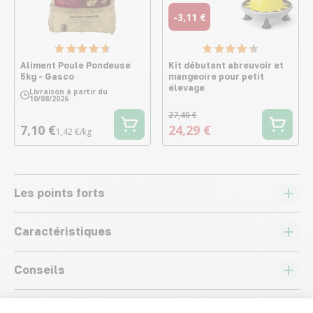
-3,11 €
Aliment Poule Pondeuse
Kit débutant abreuvoir et
5kg - Gasco
mangeoire pour petit
élevage
Livraison à partir du
10/08/2026
27,40 €
7,10 €
24,29 €
1,42 €/kg
Les points forts
Caractéristiques
Conseils
Avis
4,50
(44 avis)