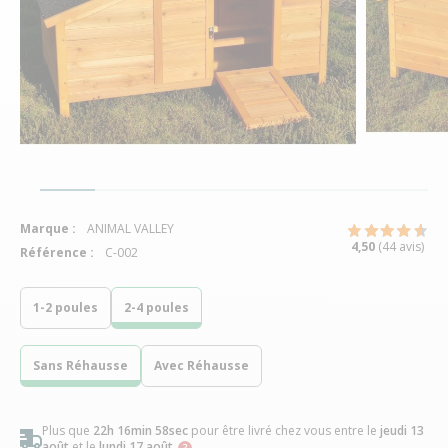
Marque :
ANIMAL VALLEY
4,50
(44 avis)
Référence :
C-002
1-2 poules
2-4 poules
Sans Réhausse
Avec Réhausse
Plus que
22h 16min 58sec
pour être livré chez vous
entre le
jeudi 13
août
et le
lundi 17 août