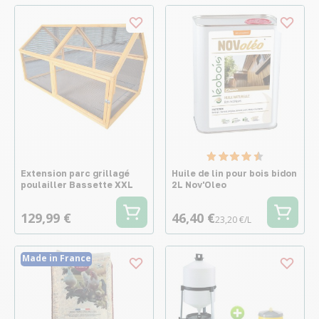
Extension parc grillagé
Huile de lin pour bois bidon
poulailler Bassette XXL
2L Nov'Oleo
129,99 €
46,40 €
23,20 €/L
Made in France