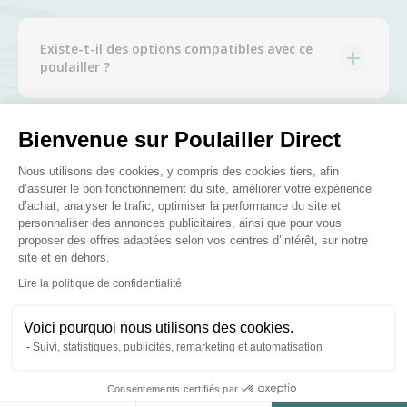
Existe-t-il des options compatibles avec ce
poulailler ?
Bienvenue sur Poulailler Direct
Posez-nous vos questions
Plateforme de Gestion du Consenteme
Nous utilisons des cookies, y compris des cookies tiers, afin
d’assurer le bon fonctionnement du site, améliorer votre expérience
d’achat, analyser le trafic, optimiser la performance du site et
personnaliser des annonces publicitaires, ainsi que pour vous
proposer des offres adaptées selon vos centres d’intérêt, sur notre
site et en dehors.
Ces produits peuvent vous
Axeptio consent
Lire la politique de confidentialité
intéresser
Voici pourquoi nous utilisons des cookies.
Suivi, statistiques, publicités, remarketing et automatisation
★ Top Vente
Consentements certifiés par