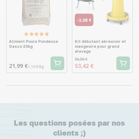
-3,08 €
Aliment Poule Pondeuse
Kit débutant abreuvoir et
Gasco 20kg
mangeoire pour grand
élevage
56,50 €
21,99 €
53,42 €
1,10 €/kg
Les questions posées par nos
clients ;)