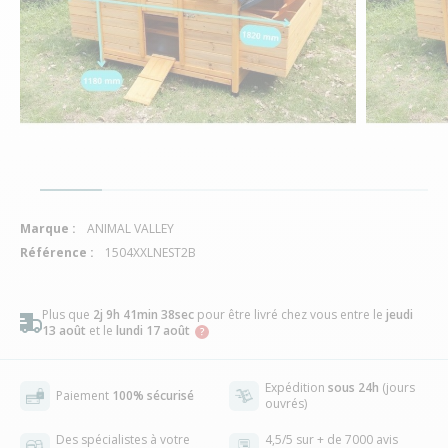
Marque :
ANIMAL VALLEY
Référence :
1504XXLNEST2B
Plus que
2j 9h 41min 37sec
pour être livré chez vous
entre le
jeudi
13 août
et le
lundi 17 août
Expédition
sous 24h
(jours
Paiement
100% sécurisé
ouvrés)
Des spécialistes à votre
4,5/5 sur + de 7000 avis