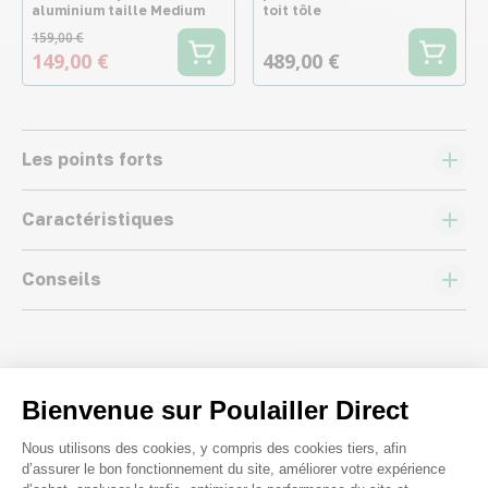
aluminium taille Medium
toit tôle
159,00 €
149,00 €
489,00 €
Les points forts
Caractéristiques
Conseils
Bienvenue sur Poulailler Direct
Les questions posées par nos
Plateforme de Gestion du Consenteme
Nous utilisons des cookies, y compris des cookies tiers, afin
clients ;)
d’assurer le bon fonctionnement du site, améliorer votre expérience