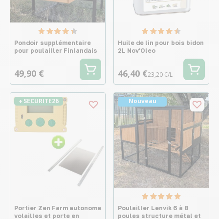
Pondoir supplémentaire
Huile de lin pour bois bidon
pour poulailler Finlandais
2L Nov'Oleo
49,90 €
46,40 €
23,20 €/L
♦ SECURITE26
Nouveau
Portier Zen Farm autonome
Poulailler Lenvik 6 à 8
volailles et porte en
poules structure métal et