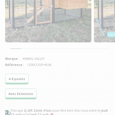
Marque :
ANIMAL VALLEY
Référence :
1200COOP+RUN
4-8 poules
Avec Extension
Plus que
2j 20h 22min 40sec
pour être livré chez vous
entre le
jeudi
13 août
et le
lundi 17 août