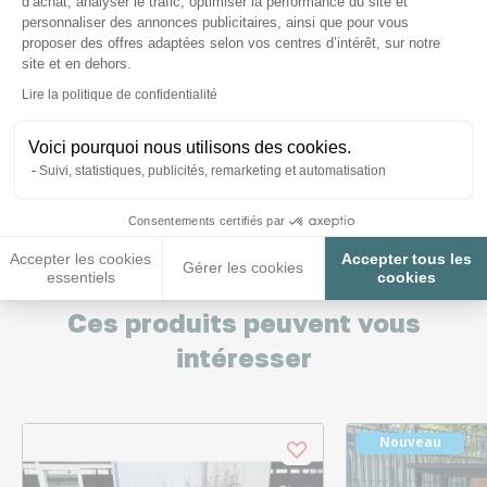
d’achat, analyser le trafic, optimiser la performance du site et
personnaliser des annonces publicitaires, ainsi que pour vous
proposer des offres adaptées selon vos centres d’intérêt, sur notre
site et en dehors.
Le bois est-il traité ?
Axeptio consent
Lire la politique de confidentialité
Voici pourquoi nous utilisons des cookies.
Posez-nous vos questions
Suivi, statistiques, publicités, remarketing et automatisation
Consentements certifiés par
Accepter les cookies
Accepter tous les
Gérer les cookies
essentiels
cookies
Ces produits peuvent vous
intéresser
Nouveau