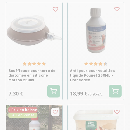
Souffleuse pour terre de
Anti poux pour volailles
diatomée en silicone
liquide Pounet 250ML -
Marron 250ml
Francodex
7,30 €
18,99 €
75,96 €/L
↓ Prix en baisse
★ Top Vente