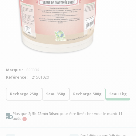
Marque :
PREFOR
Référence :
21501020
Recharge 250g
Seau 350g
Recharge 500g
Seau 1kg
Plus que
2j 5h 23min 35sec
pour être livré chez vous
le
mardi 11
août
Expédition
sous 24h
(jours