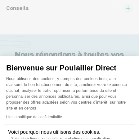
Conseils
Nous répondons à toutes vos
questions ;)
Bienvenue sur Poulailler Direct
Plateforme de Gestion du Consenteme
Nous utilisons des cookies, y compris des cookies tiers, afin
Posez-nous vos questions
d’assurer le bon fonctionnement du site, améliorer votre expérience
d’achat, analyser le trafic, optimiser la performance du site et
personnaliser des annonces publicitaires, ainsi que pour vous
proposer des offres adaptées selon vos centres d’intérêt, sur notre
site et en dehors.
Axeptio consent
Lire la politique de confidentialité
Ces produits peuvent vous
Voici pourquoi nous utilisons des cookies.
intéresser
Suivi, statistiques, publicités, remarketing et automatisation