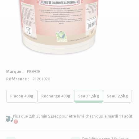
Marque :
PREFOR
Référence :
21201020
Flacon 400g
Recharge 400g
Seau 1,5kg
Seau 2,5kg
R
Plus que
23h 39min 51sec
pour être livré chez vous
le
mardi 11 août
Expédition
sous 24h
(jours