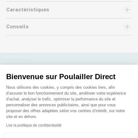
Caractéristiques
Conseils
Nous répondons à toutes vos
Bienvenue sur Poulailler Direct
questions ;)
Plateforme de Gestion du Consenteme
Nous utilisons des cookies, y compris des cookies tiers, afin
d’assurer le bon fonctionnement du site, améliorer votre expérience
d’achat, analyser le trafic, optimiser la performance du site et
Posez-nous vos questions
personnaliser des annonces publicitaires, ainsi que pour vous
proposer des offres adaptées selon vos centres d’intérêt, sur notre
site et en dehors.
Axeptio consent
Lire la politique de confidentialité