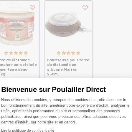
rre de diatomee
Souffleuse pour terre
anche non-calcinée
de diatomée en
imentaire seau
silicone Marron
5kg
250ml
,90 €
Bienvenue sur Poulailler Direct
7,30 €
96 €/kg
Plateforme de Gestion du Consentemen
Nous utilisons des cookies, y compris des cookies tiers, afin d’assurer le
bon fonctionnement du site, améliorer votre expérience d’achat, analyser le
trafic, optimiser la performance du site et personnaliser des annonces
publicitaires, ainsi que pour vous proposer des offres adaptées selon vos
centres d’intérêt, sur notre site et en dehors.
Lire la politique de confidentialité
Axeptio consent