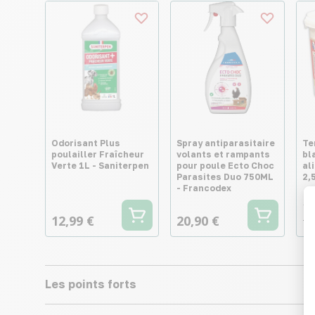
Odorisant Plus
Spray antiparasitaire
Te
poulailler Fraîcheur
volants et rampants
bl
Verte 1L - Saniterpen
pour poule Ecto Choc
al
Parasites Duo 750ML
2,
- Francodex
19
12,99 €
20,90 €
7,
Les points forts