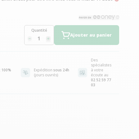
Quantité
Ajouter au panier
Des
spécialistes
t
100%
Expédition
sous 24h
à votre
(jours ouvrés)
écoute au
02 52 59 77
03