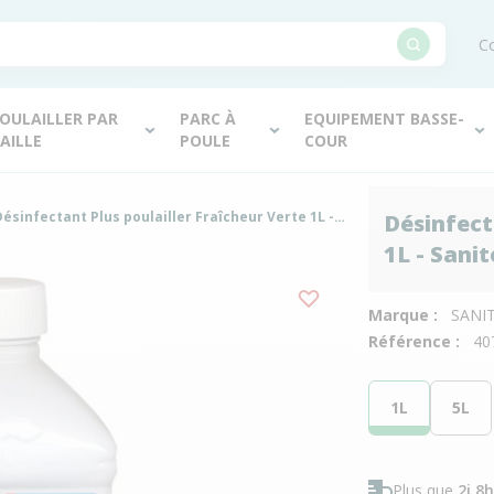
Co
OULAILLER PAR
PARC À
EQUIPEMENT BASSE-
AILLE
POULE
COUR
Désinfectant Plus poulailler Fraîcheur Verte 1L - Saniterpen
Désinfect
1L - Sani
Marque :
SANI
Référence :
40
1L
5L
Plus que
2j 8