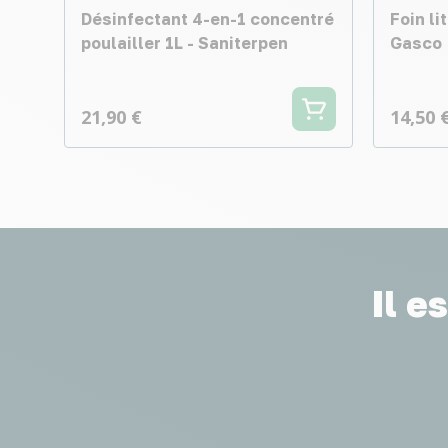
Désinfectant 4-en-1 concentré
Foin li
poulailler 1L - Saniterpen
Gasco
21,90 €
14,50 
Il e