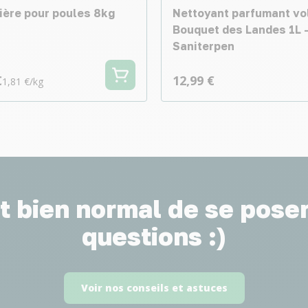
tière pour poules 8kg
Nettoyant parfumant vol
Bouquet des Landes 1L 
Saniterpen
€
12,99 €
1,81 €/kg
st bien normal de se pose
questions :)
Voir nos conseils et astuces