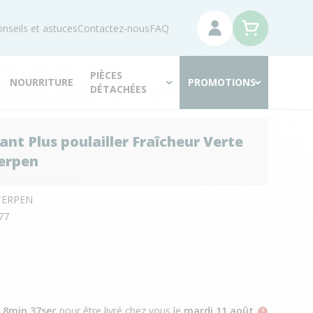
nseils et astuces
Contactez-nous
FAQ
PIÈCES
NOURRITURE
PROMOTIONS
DÉTACHÉES
ant Plus poulailler Fraîcheur Verte
terpen
TERPEN
77
h 8min 36sec
pour être livré chez vous
le
mardi 11 août