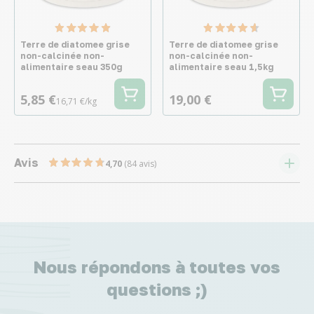
Terre de diatomee grise
Terre de diatomee grise
non-calcinée non-
non-calcinée non-
alimentaire seau 350g
alimentaire seau 1,5kg
5,85 €
19,00 €
16,71 €/kg
Avis
4,70
(84 avis)
Nous répondons à toutes vos
questions ;)