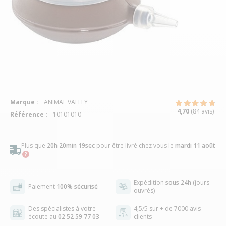
Marque :
ANIMAL VALLEY
4,70
(84 avis)
Référence :
10101010
Plus que
20h 20min 18sec
pour être livré chez vous
le
mardi 11 août
Expédition
sous 24h
(jours
Paiement
100% sécurisé
ouvrés)
Des spécialistes à votre
4,5/5 sur + de 7000 avis
écoute au
02 52 59 77 03
clients