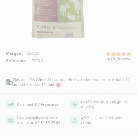
Marque :
GASCO
4,70
(28 avis)
Référence :
70070
Plus que
13h 22min 35sec
pour être livré chez vous
entre le
lundi 10
août
et le
mardi 11 août
Expédition
sous 24h
(jours
Paiement
100% sécurisé
ouvrés)
Des spécialistes à votre
4,5/5 sur + de 7000 avis
écoute au
02 52 59 77 03
clients