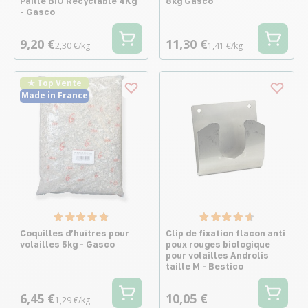
Paille BIO Recyclable 4Kg
8kg Gasco
- Gasco
9,20 €
11,30 €
2,30 €/kg
1,41 €/kg
★ Top Vente
Made in France
Coquilles d’huîtres pour
Clip de fixation flacon anti
volailles 5kg - Gasco
poux rouges biologique
pour volailles Androlis
taille M - Bestico
6,45 €
10,05 €
1,29 €/kg