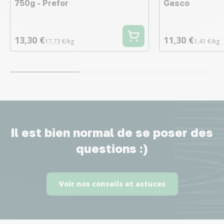
750g - Prefor
Gasco
13,30 €
11,30 €
17,73 €/kg
1,41 €/kg
Il est bien normal de se poser des
questions :)
Voir nos conseils et astuces