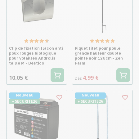
Clip de fixation flacon anti
Piquet filet pour poule
poux rouges biologique
grande hauteur double
pour volailles Androlis
pointe noir 126cm - Zen
taille M - Bestico
Farm
10,05 €
4,99 €
Dès
Nouveau
Nouveau
♦ SECURITE26
♦ SECURITE26