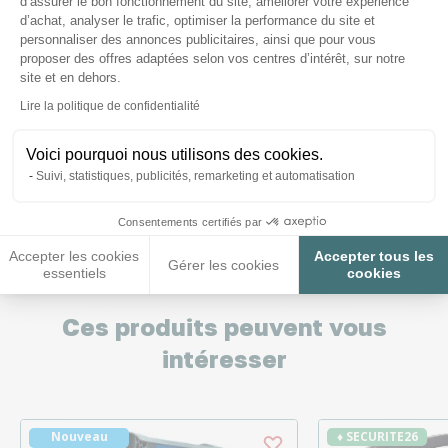
d’assurer le bon fonctionnement du site, améliorer votre expérience
d’achat, analyser le trafic, optimiser la performance du site et
personnaliser des annonces publicitaires, ainsi que pour vous
proposer des offres adaptées selon vos centres d’intérêt, sur notre
site et en dehors.
Nous répondons à toutes vos
Axeptio consent
Lire la politique de confidentialité
questions ;)
Voici pourquoi nous utilisons des cookies.
Suivi, statistiques, publicités, remarketing et automatisation
Posez-nous vos questions
Consentements certifiés par
Accepter les cookies
Accepter tous les
Gérer les cookies
essentiels
cookies
Ces produits peuvent vous
intéresser
Nouveau
♦ SECURITE26