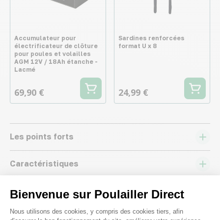
Accumulateur pour
Sardines renforcées
électrificateur de clôture
format U x 8
pour poules et volailles
AGM 12V / 18Ah étanche -
Lacmé
69,90 €
24,99 €
Les points forts
Caractéristiques
Conseils
Bienvenue sur Poulailler Direct
Plateforme de Gestion du Consenteme
Nous utilisons des cookies, y compris des cookies tiers, afin