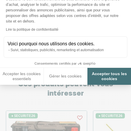
d’achat, analyser le trafic, optimiser la performance du site et
personnaliser des annonces publicitaires, ainsi que pour vous
Nous répondons à toutes vos
proposer des offres adaptées selon vos centres d’intérêt, sur notre
questions ;)
site et en dehors.
Axeptio consent
Lire la politique de confidentialité
Posez-nous vos questions
Voici pourquoi nous utilisons des cookies.
Suivi, statistiques, publicités, remarketing et automatisation
Consentements certifiés par
Accepter les cookies
Accepter tous les
Gérer les cookies
essentiels
cookies
Ces produits peuvent vous
intéresser
♦ SECURITE26
♦ SECURITE26