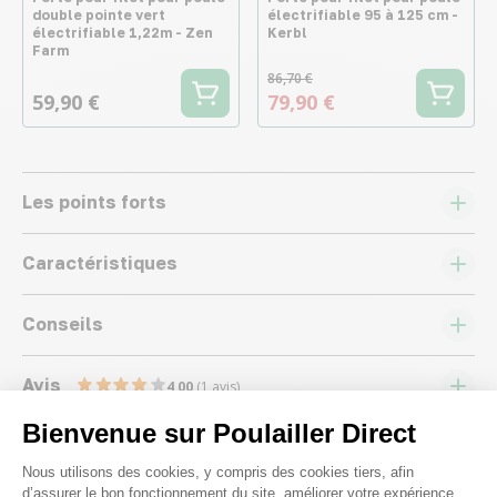
double pointe vert
électrifiable 95 à 125 cm -
électrifiable 1,22m - Zen
Kerbl
Farm
86,70 €
59,90 €
79,90 €
Les points forts
Caractéristiques
Conseils
Avis
4,00
(1 avis)
Bienvenue sur Poulailler Direct
Plateforme de Gestion du Consenteme
Nous utilisons des cookies, y compris des cookies tiers, afin
d’assurer le bon fonctionnement du site, améliorer votre expérience