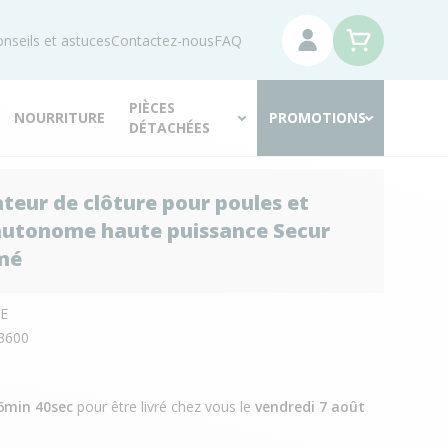
nseils et astuces
Contactez-nous
FAQ
PIÈCES
NOURRITURE
PROMOTIONS
DÉTACHÉES
ateur de clôture pour poules et
 autonome haute puissance Secur
mé
E
3600
6min 39sec
pour être livré chez vous
le
vendredi 7 août