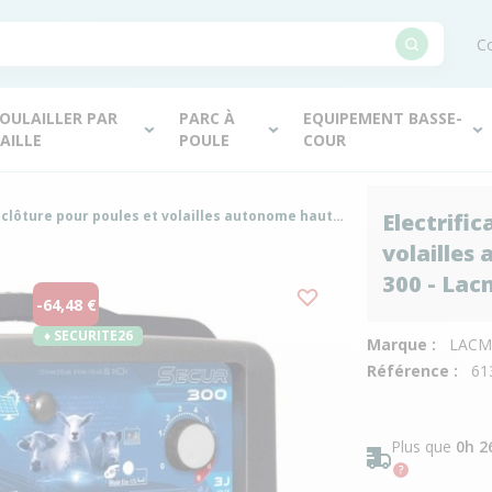
Co
OULAILLER PAR
PARC À
EQUIPEMENT BASSE-
AILLE
POULE
COUR
Electrificateur de clôture pour poules et volailles autonome haute puissance Secur 300 - Lacmé
Electrific
volailles
300 - Lac
-64,48 €
♦ SECURITE26
Marque :
LACM
Référence :
61
Plus que
0h 2