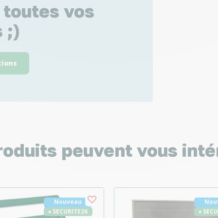
 toutes vos
 ;)
tions
roduits peuvent vous inté
Nouveau
Nou
♦ SECURITE26
♦ SEC