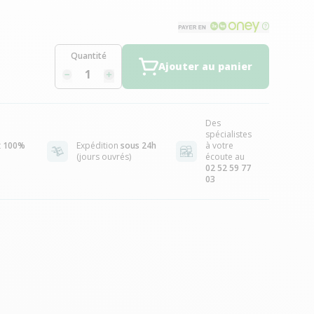
Quantité
Ajouter au panier
Des
spécialistes
t
100%
Expédition
sous 24h
à votre
(jours ouvrés)
écoute au
02 52 59 77
03