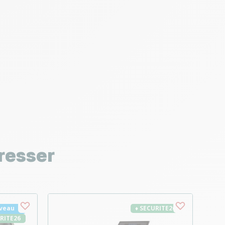
resser
veau
♦ SECURITE26
URITE26