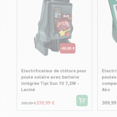
-60,00 €
Electrificateur de clôture pour
Electri
poule solaire avec batterie
poules 
intégrée Tipi Sun 70 7,2W -
compac
Lacmé
Ako
339,99 €
309,99
399,99 €