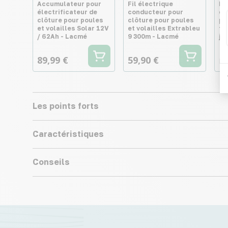
Accumulateur pour
Fil électrique
Pi
électrificateur de
conducteur pour
él
clôture pour poules
clôture pour poules
po
et volailles Solar 12V
et volailles Extrableu
fi
/ 62Ah - Lacmé
9 300m - Lacmé
ja
89,99 €
59,90 €
Dè
Les points forts
Caractéristiques
Conseils