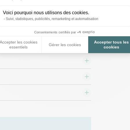
quet pour clôture
Isolateur pour piquet
ectrique pour
de clôture électrique
ules et volailles
pour poules et
Voici pourquoi nous utilisons des cookies.
bre de verre 125cm
volailles Ivabloc x 25
Suivi, statistiques, publicités, remarketing et automatisation
une - Lacmé
- Lacmé
Consentements certifiés par
2,08 €
10,90 €
s
Accepter les cookies
Accepter tous les
Gérer les cookies
essentiels
cookies