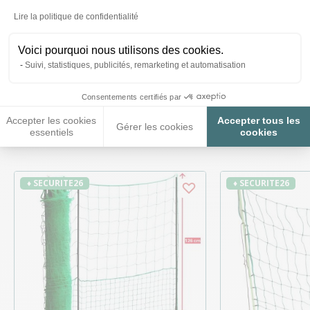
Posez-nous vos questions
Axeptio consent
Lire la politique de confidentialité
Voici pourquoi nous utilisons des cookies.
Suivi, statistiques, publicités, remarketing et automatisation
Consentements certifiés par
Ces produits peuvent vous
Accepter les cookies
Accepter tous les
intéresser
Gérer les cookies
essentiels
cookies
♦ SECURITE26
♦ SECURITE26