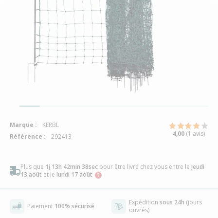
Marque :
KERBL
4,00
(1 avis)
Référence :
292413
Plus que
1j 13h 42min 37sec
pour être livré chez vous
entre le
jeudi
13 août
et le
lundi 17 août
Expédition
sous 24h
(jours
Paiement
100% sécurisé
ouvrés)