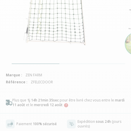
Marque :
ZEN FARM
Référence :
ZFELECDOOR
Plus que
1j 14h 21min 34sec
pour être livré chez vous
entre le
mardi
11 août
et le
mercredi 12 août
Expédition
sous 24h
(jours
Paiement
100% sécurisé
ouvrés)