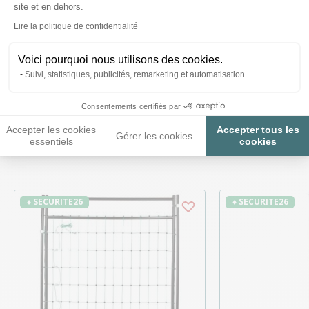
site et en dehors.
Axeptio consent
Posez-nous vos questions
Lire la politique de confidentialité
Voici pourquoi nous utilisons des cookies.
Suivi, statistiques, publicités, remarketing et automatisation
Consentements certifiés par
Ces produits peuvent vous
Accepter les cookies
Accepter tous les
Gérer les cookies
essentiels
cookies
intéresser
♦ SECURITE26
♦ SECURITE26