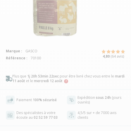
Marque :
GASCO
4,80
(64 avis)
Référence :
70100
Plus que
1j 20h 53min 21sec
pour être livré chez vous
entre le
mardi
11 août
et le
mercredi 12 août
Expédition
sous 24h
(jours
Paiement
100% sécurisé
ouvrés)
Des spécialistes à votre
4,5/5 sur + de 7000 avis
écoute au
02 52 59 77 03
clients