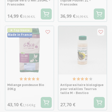
liquide Vers O Net 250ML -
liquide Pounet 1L -
Francodex
Francodex
14,99 €
36,99 €
59,96 €/L
36,99 €/L
★ Top Vente
Made in France
Mélange pondeuse Bio
Antiparasitaire biologique
20Kg
pour volailles Taurrus
taille M - Bestico
43,10 €
27,70 €
2,16 €/kg