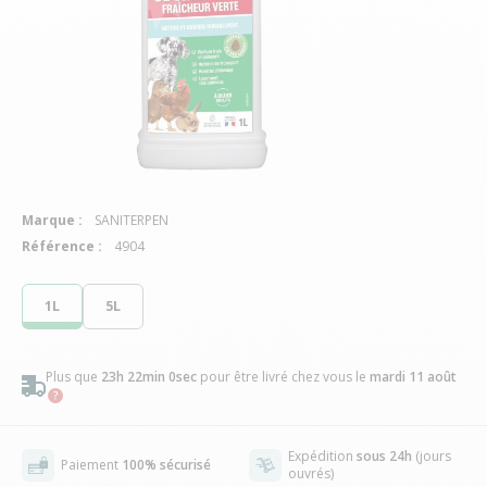
Marque :
SANITERPEN
Référence :
4904
1L
5L
Plus que
23h 21min 59sec
pour être livré chez vous
le
mardi 11 août
Expédition
sous 24h
(jours
Paiement
100% sécurisé
ouvrés)