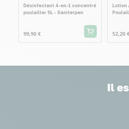
Désinfectant 4-en-1 concentré
Lotion 
poulailler 5L - Saniterpen
Poulail
99,90 €
52,20 
Il e