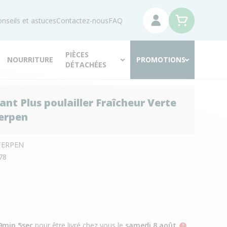
nseils et astuces
Contactez-nous
FAQ
PIÈCES
NOURRITURE
PROMOTIONS
DÉTACHÉES
ant Plus poulailler Fraîcheur Verte
terpen
TERPEN
78
9min 4sec
pour être livré chez vous
le
samedi 8 août