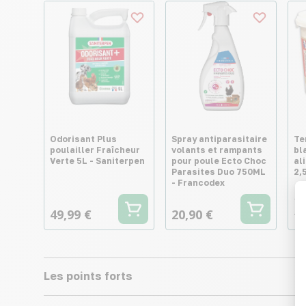
Odorisant Plus
Spray antiparasitaire
Te
poulailler Fraîcheur
volants et rampants
bl
Verte 5L - Saniterpen
pour poule Ecto Choc
al
Parasites Duo 750ML
2,
- Francodex
19
49,99 €
20,90 €
7,
Les points forts