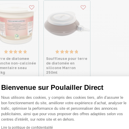
rre de diatomee
Souffleuse pour terre
anche non-calcinée
de diatomée en
imentaire seau
silicone Marron
5kg
250ml
,90 €
Bienvenue sur Poulailler Direct
7,30 €
96 €/kg
Plateforme de Gestion du Consentemen
Nous utilisons des cookies, y compris des cookies tiers, afin d’assurer le
bon fonctionnement du site, améliorer votre expérience d’achat, analyser le
trafic, optimiser la performance du site et personnaliser des annonces
publicitaires, ainsi que pour vous proposer des offres adaptées selon vos
centres d’intérêt, sur notre site et en dehors.
Lire la politique de confidentialité
Axeptio consent