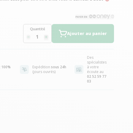
Quantité
Ajouter au panier
Des
spécialistes
t
100%
Expédition
sous 24h
à votre
(jours ouvrés)
écoute au
02 52 59 77
03