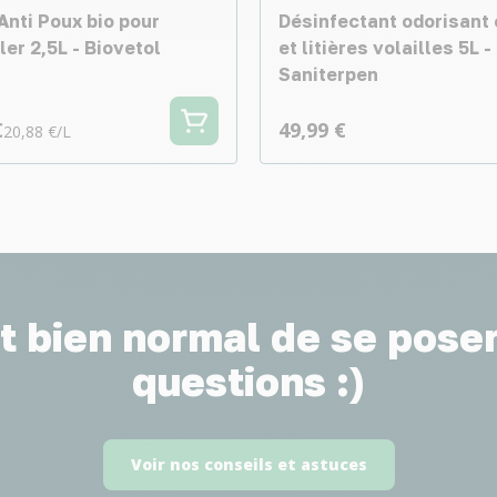
Anti Poux bio pour
Désinfectant odorisant
ler 2,5L - Biovetol
et litières volailles 5L -
Saniterpen
€
49,99 €
20,88 €/L
st bien normal de se pose
questions :)
Voir nos conseils et astuces