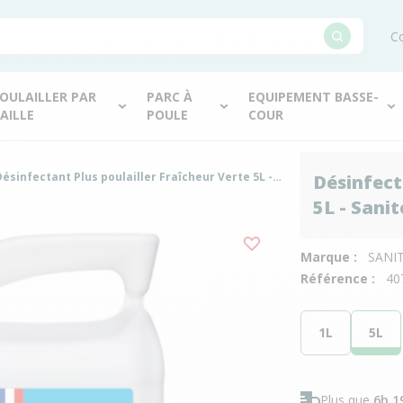
Co
OULAILLER PAR
PARC À
EQUIPEMENT BASSE-
AILLE
POULE
COUR
Désinfectant Plus poulailler Fraîcheur Verte 5L - Saniterpen
Désinfect
5L - Sani
Marque :
SANI
Référence :
40
1L
5L
Plus que
6h 1