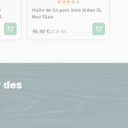
r
Huile de lin pour bois bidon 2L
l
Nov'Oleo
46,40 €
23,20 €/L
r des