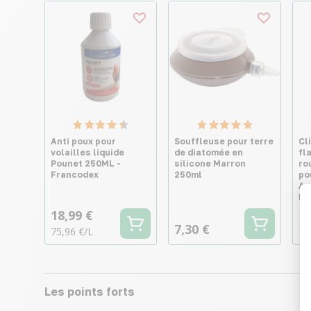
Anti poux pour
Souffleuse pour terre
Cl
volailles liquide
de diatomée en
fl
Pounet 250ML -
silicone Marron
ro
Francodex
250ml
po
An
Be
18,99 €
7,30 €
10
75,96 €/L
Les points forts