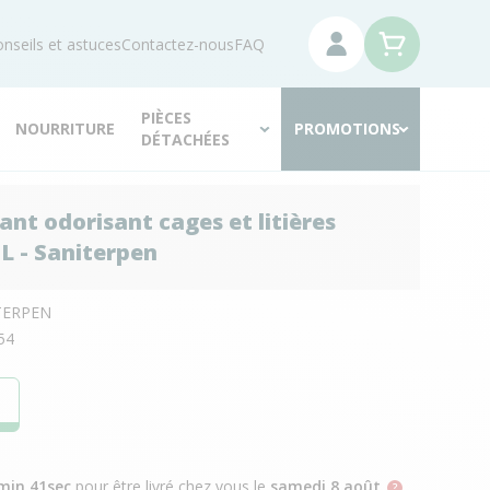
nseils et astuces
Contactez-nous
FAQ
PIÈCES
NOURRITURE
PROMOTIONS
DÉTACHÉES
ant odorisant cages et litières
5L - Saniterpen
TERPEN
54
min 40sec
pour être livré chez vous
le
samedi 8 août