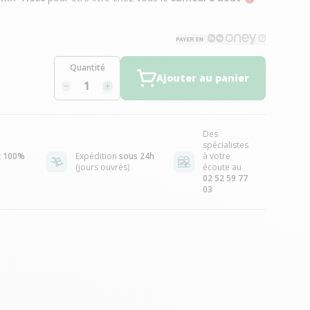
Quantité
Ajouter au panier
Des
spécialistes
t
100%
Expédition
sous 24h
à votre
(jours ouvrés)
écoute au
02 52 59 77
03