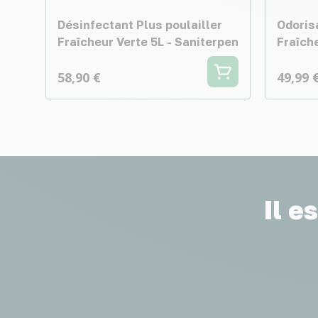
Désinfectant Plus poulailler
Odorisa
Fraîcheur Verte 5L - Saniterpen
Fraîche
58,90 €
49,99 
Il e