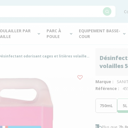
Co
OULAILLER PAR
PARC À
EQUIPEMENT BASSE-
AILLE
POULE
COUR
Désinfectant odorisant cages et litières volailles 5L - Saniterpen
Désinfect
volailles 
Marque :
SANI
Référence :
45
750mL
5L
Plus que
7h 8