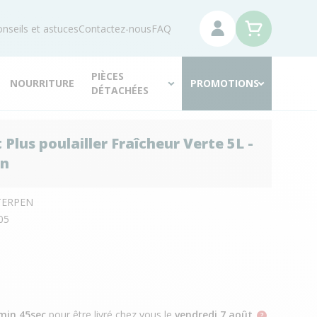
nseils et astuces
Contactez-nous
FAQ
PIÈCES
NOURRITURE
PROMOTIONS
DÉTACHÉES
Plus poulailler Fraîcheur Verte 5L -
en
TERPEN
05
min 44sec
pour être livré chez vous
le
vendredi 7 août