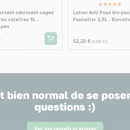
ectant odorisant cages
Lotion Anti Poux bio pou
ères volailles 5L -
Poulailler 2,5L - Bioveto
rpen
€
52,20 €
20,88 €/L
st bien normal de se pose
questions :)
Voir nos conseils et astuces