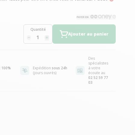
Quantité
Ajouter au panier
Des
spécialistes
t
100%
Expédition
sous 24h
à votre
(jours ouvrés)
écoute au
02 52 59 77
03