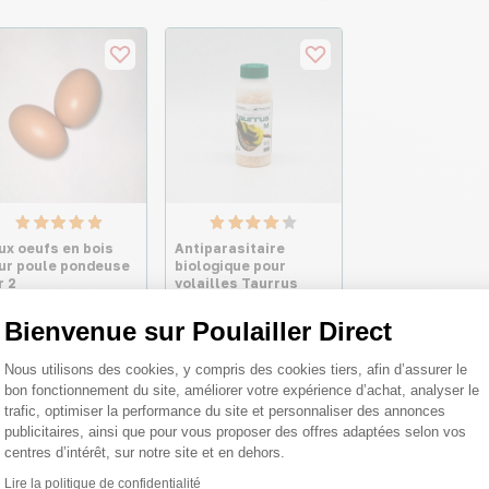
ux oeufs en bois
Antiparasitaire
ur poule pondeuse
biologique pour
r 2
volailles Taurrus
taille M - Bestico
Bienvenue sur Poulailler Direct
Plateforme de Gestion du Consentemen
05 €
27,70 €
Nous utilisons des cookies, y compris des cookies tiers, afin d’assurer le
bon fonctionnement du site, améliorer votre expérience d’achat, analyser le
trafic, optimiser la performance du site et personnaliser des annonces
publicitaires, ainsi que pour vous proposer des offres adaptées selon vos
centres d’intérêt, sur notre site et en dehors.
Lire la politique de confidentialité
Axeptio consent