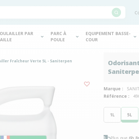
Co
OULAILLER PAR
PARC À
EQUIPEMENT BASSE-
AILLE
POULE
COUR
iller Fraîcheur Verte 5L - Saniterpen
Odorisant 
Saniterp
Marque :
SANI
Référence :
49
1L
5L
Plus que
6h 8