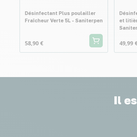
Désinfectant Plus poulailler
Désinf
Fraîcheur Verte 5L - Saniterpen
et liti
Sanite
58,90 €
49,99 
Il e