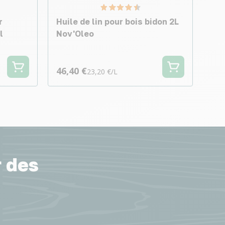
r
Huile de lin pour bois bidon 2L
l
Nov'Oleo
46,40 €
23,20 €/L
r des