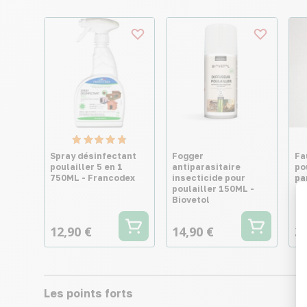
Spray désinfectant
Fogger
Fa
poulailler 5 en 1
antiparasitaire
po
750ML - Francodex
insecticide pour
pa
poulailler 150ML -
Biovetol
12,90 €
14,90 €
3,
Les points forts