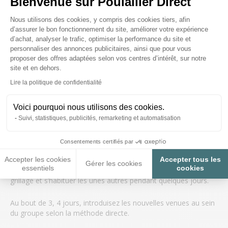
Bienvenue sur Poulailler Direct
Toutes les cages de transport
Plateforme de Gestion du Consenteme
Nous utilisons des cookies, y compris des cookies tiers, afin
d’assurer le bon fonctionnement du site, améliorer votre expérience
d’achat, analyser le trafic, optimiser la performance du site et
La méthode progressive
personnaliser des annonces publicitaires, ainsi que pour vous
Parfois plus difficile à mettre en place, la méthode progressive
proposer des offres adaptées selon vos centres d’intérêt, sur notre
reste généralement très pratique pour
limiter les conflits et
site et en dehors.
prises de bec.
Axeptio consent
Lire la politique de confidentialité
L’idée est de
séparer votre poulailler en 2 espaces
à l’aide
d’un grillage, octroyant ainsi un espace aux anciennes poules
Voici pourquoi nous utilisons des cookies.
et un espace aux nouvelles arrivées.
Suivi, statistiques, publicités, remarketing et automatisation
Faites-en de même avec l’espace extérieur en rajoutant un
Consentements certifiés par
parc grillagé ou un enclos pour poules.
Accepter les cookies
Accepter tous les
Gérer les cookies
essentiels
cookies
Vos poules pourront ainsi faire connaissance à travers le
grillage et s’habituer les unes autres pendant quelques jours.
Au bout de 3, 4 jours, introduisez les nouvelles venues au sein
du groupe selon la méthode directe.