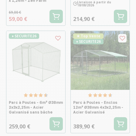
x 1,26m - Zen Farm
Livraison à partir du
18/08/2026
69,00 €
59,00 €
214,90 €
♦ SECURITE26
★ Top Vente
♦ SECURITE26
Parc à Poules - 6m² Ø38mm
Parc à Poules - Enclos
2x3x2,25m - Acier
12m² Ø38mm 4x3x2,25m -
Galvanisé sans bâche
Acier Galvanisé
259,00 €
389,90 €