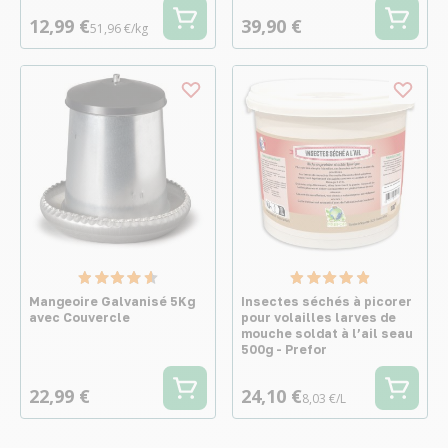
12,99 €
39,90 €
51,96 €/kg
Mangeoire Galvanisé 5Kg
Insectes séchés à picorer
avec Couvercle
pour volailles larves de
mouche soldat à l’ail seau
500g - Prefor
22,99 €
24,10 €
8,03 €/L