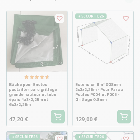
♦ SECURITE26
Bâche pour Enclos
Extension 6m² Ø38mm
poulailler parc grillagé
2x3x2,25m - Pour Parc à
grande hauteur et tube
Poules P004 et P005 -
épais 4x3x2,25m et
Grillage 0,8mm
6x3x2,25m
47,20 €
129,00 €
♦ SECURITE26
♦ SECURITE26