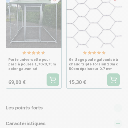
Porte universelle pour
Grillage poule galvanisé à
parc à poules 1,70x0,75m
chaud triple torsion 10m x
acier galvanisé
50cm épaisseur 0,7 mm
69,00 €
15,30 €
Les points forts
Caractéristiques