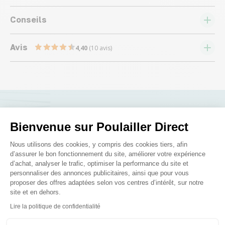
Conseils
Avis
4,40
(10 avis)
Nous répondons à toutes vos
Bienvenue sur Poulailler Direct
questions ;)
Plateforme de Gestion du Consenteme
Nous utilisons des cookies, y compris des cookies tiers, afin
d’assurer le bon fonctionnement du site, améliorer votre expérience
d’achat, analyser le trafic, optimiser la performance du site et
Posez-nous vos questions
personnaliser des annonces publicitaires, ainsi que pour vous
proposer des offres adaptées selon vos centres d’intérêt, sur notre
site et en dehors.
Axeptio consent
Lire la politique de confidentialité