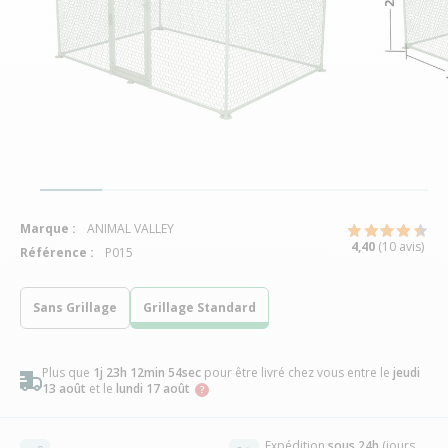
Marque :
ANIMAL VALLEY
4,40
(10 avis)
Référence :
P015
Sans Grillage
Grillage Standard
Plus que
1j 23h 12min 53sec
pour être livré chez vous
entre le
jeudi
13 août
et le
lundi 17 août
Expédition
sous 24h
(jours