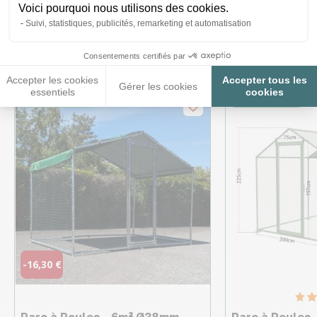
Voici pourquoi nous utilisons des cookies.
Ces produits peuvent vous
Suivi, statistiques, publicités, remarketing et automatisation
intéresser
Consentements certifiés par
Accepter les cookies
Accepter tous les
Gérer les cookies
essentiels
cookies
♦ SECURITE26
♦ SECURITE26
-16,30 €
Parc à Poules - 6m² Ø38mm
Parc à Poules 