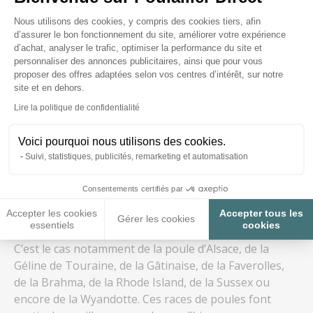
Privilégiez les pâtées riches en protéines, le maïs, ou
Plateforme de Gestion du Consenteme
Nous utilisons des cookies, y compris des cookies tiers, afin
encore les pâtées tièdes pour les aider à se
d’assurer le bon fonctionnement du site, améliorer votre expérience
réchauffer. Vous pouvez également leur donner des
d’achat, analyser le trafic, optimiser la performance du site et
personnaliser des annonces publicitaires, ainsi que pour vous
fortifiants sous forme de vitamines
et quelques
proposer des offres adaptées selon vos centres d’intérêt, sur notre
friandises
de temps en temps.
site et en dehors.
Pensez également à laisser toujours de l’eau en
Axeptio consent
Lire la politique de confidentialité
abondance à vos poules. Attention à ce qu’elle ne gèle
pas : une
plaque chauffante pour abreuvoir
peut
Voici pourquoi nous utilisons des cookies.
être utile dans les régions les plus froides.
Suivi, statistiques, publicités, remarketing et automatisation
Opter pour des races de poules pondeuses l’hiver
Pour mettre toutes les chances de son côté, la
Consentements certifiés par
meilleure solution reste encore d’adopter des poules
Accepter les cookies
Accepter tous les
reconnues pour leur
rythme de ponte
régulier
Gérer les cookies
essentiels
cookies
durant l’hiver.
C’est le cas notamment de la poule d’Alsace, de la
Géline de Touraine, de la Gâtinaise, de la Faverolles,
de la Brahma, de la Rhode Island, de la Sussex ou
encore de la Wyandotte. Ces races de poules font