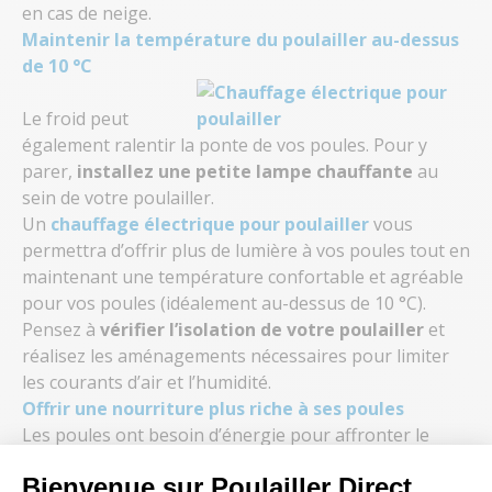
en cas de neige.
Maintenir la température du poulailler au-dessus
de 10 °C
Le froid peut
également ralentir la ponte de vos poules. Pour y
parer,
installez une petite lampe chauffante
au
sein de votre poulailler.
Un
chauffage électrique pour poulailler
vous
permettra d’offrir plus de lumière à vos poules tout en
maintenant une température confortable et agréable
pour vos poules (idéalement au-dessus de 10 °C).
Pensez à
vérifier l’isolation de votre poulailler
et
réalisez les aménagements nécessaires pour limiter
les courants d’air et l’humidité.
Offrir une nourriture plus riche à ses poules
Les poules ont besoin d’énergie pour affronter le
froid et continuer de pondre ! Leur alimentation devra
Bienvenue sur Poulailler Direct
donc être
plus riche
pour parer toute carence.