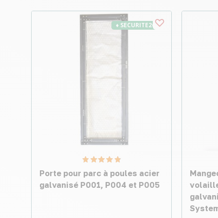
♦ SECURITE26
Porte pour parc à poules acier
Mangeo
galvanisé P001, P004 et P005
volaill
galvani
Syste