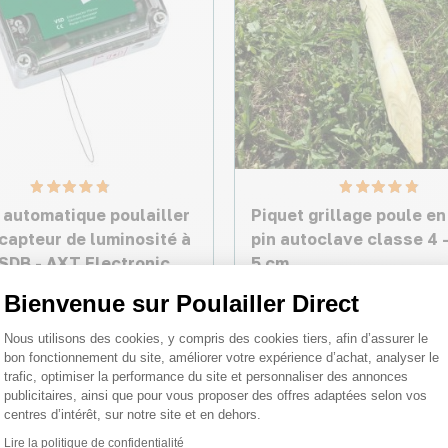
 automatique poulailler
Piquet grillage poule en
 capteur de luminosité à
pin autoclave classe 4 
VSDB - AXT Electronic
5 cm
Bienvenue sur Poulailler Direct
 €
7,10 €
Plateforme de Gestion du Consentemen
Nous utilisons des cookies, y compris des cookies tiers, afin d’assurer le
bon fonctionnement du site, améliorer votre expérience d’achat, analyser le
trafic, optimiser la performance du site et personnaliser des annonces
publicitaires, ainsi que pour vous proposer des offres adaptées selon vos
♦ SECURITE26
♦ SEC
centres d’intérêt, sur notre site et en dehors.
Lire la politique de confidentialité
Axeptio consent