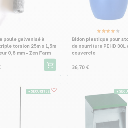
e poule galvanisé à
Bidon plastique pour s
riple torsion 25m x 1,5m
de nourriture PEHD 30L
eur 0,8 mm - Zen Farm
couvercle
€
36,70 €
♦ SECURITE26
♦ SEC