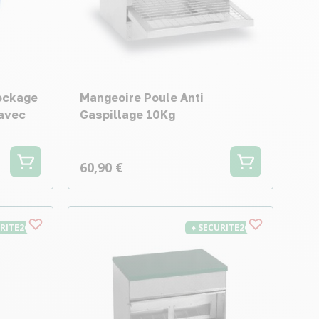
tockage
Mangeoire Poule Anti
 avec
Gaspillage 10Kg
60,90 €
URITE26
♦ SECURITE26