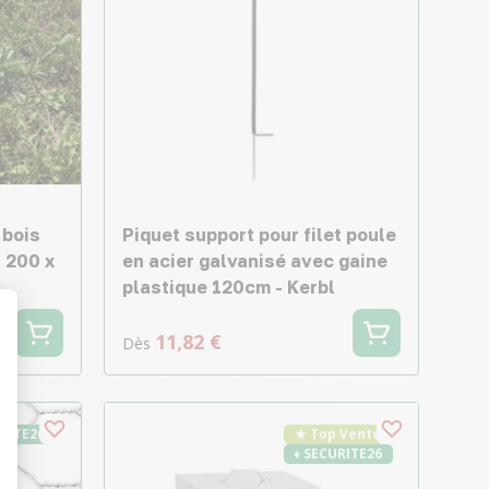
 bois
Piquet support pour filet poule
- 200 x
en acier galvanisé avec gaine
plastique 120cm - Kerbl
11,82 €
Dès
t : Personnalisez vos Options
URITE26
★ Top Vente
♦ SECURITE26