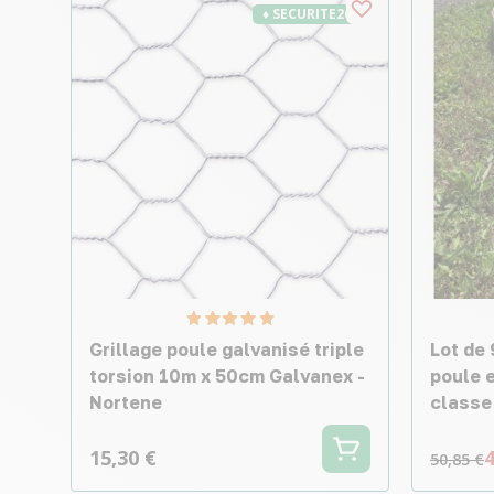
♦ SECURITE26
Grillage poule galvanisé triple
Lot de 
torsion 10m x 50cm Galvanex -
poule 
Nortene
classe 
15,30 €
4
50,85 €