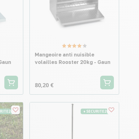
Mangeoire anti nuisible
 Gaun
volailles Rooster 20kg - Gaun
80,20 €
URITE26
♦ SECURITE26