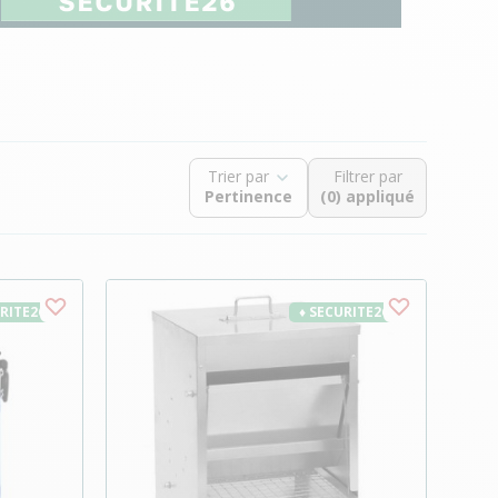
Trier par
Filtrer par
(0) appliqué
URITE26
♦ SECURITE26