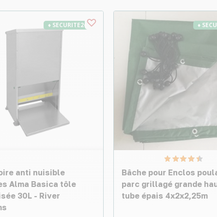
♦ SECURITE26
♦ SEC
ire anti nuisible
Bâche pour Enclos poula
es Alma Basica tôle
parc grillagé grande ha
sée 30L - River
tube épais 4x2x2,25m
ms