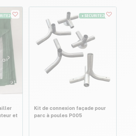
URITE26
♦ SECURITE26
iller
Kit de connexion façade pour
uteur et
parc à poules P005