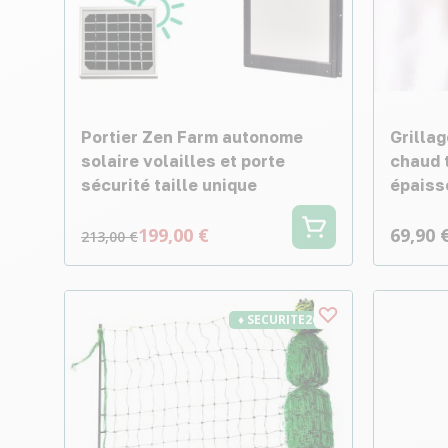
Portier Zen Farm autonome
Grillag
solaire volailles et porte
chaud t
sécurité taille unique
épaiss
199,00 €
69,90 
213,00 €
♦ SECURITE26