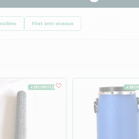
isibles
Filet anti oiseaux
♦ SECURITE26
♦ SEC